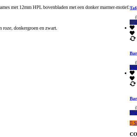
e frames met 12mm HPL bovenbladen met een donker marmer-motief.
Taf
(
(
en roze, donkergroen en zwart.
Bar
(
Voe
Bar
(
Voe
S
CO