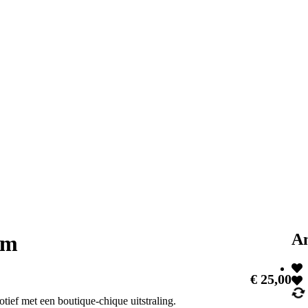
An
cm
€
25,00
tief met een boutique-chique uitstraling.