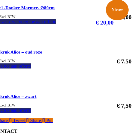
el -Donker Marmer- Ø80cm
Nieuw
€
20,00
Excl. BTW
Voeg toe aan offerte
€
20,00
Excl. BTW
kruk Alice – oud roze
€
7,50
Excl. BTW
g toe aan offerte
kruk Alice – zwart
€
7,50
Excl. BTW
g toe aan offerte
hare
Tweet
Share
Pin
NTACT