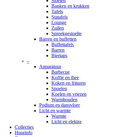
Stoelen
Banken en krukken
Tafels
Statafels
Lounge
Zuilen
Spreekgestoelte
Barren en buffetten
Buffettafels
Barren
Biertaps
–
Apparatuur
Barbecue
Koffie en thee
Koken en frituren
Spoelen
Koelen en vriezen
Warmhouden
Podium en dansvloer
Licht en warmte
Warmte
Licht en elektra
Collecties
Huurinfo