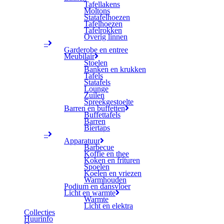
Tafellakens
Moltons
Statafelhoezen
Tafelhoezen
Tafelrokken
Overig linnen
–
Garderobe en entree
Meubilair
Stoelen
Banken en krukken
Tafels
Statafels
Lounge
Zuilen
Spreekgestoelte
Barren en buffetten
Buffettafels
Barren
Biertaps
–
Apparatuur
Barbecue
Koffie en thee
Koken en frituren
Spoelen
Koelen en vriezen
Warmhouden
Podium en dansvloer
Licht en warmte
Warmte
Licht en elektra
Collecties
Huurinfo