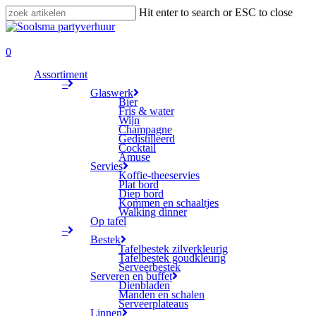
Skip
Hit enter to search or ESC to close
to
Close
main
Search
search
content
0
Menu
Assortiment
–
Glaswerk
Bier
Fris & water
Wijn
Champagne
Gedistilleerd
Cocktail
Amuse
Servies
Koffie-theeservies
Plat bord
Diep bord
Kommen en schaaltjes
Walking dinner
Op tafel
–
Bestek
Tafelbestek zilverkleurig
Tafelbestek goudkleurig
Serveerbestek
Serveren en buffet
Dienbladen
Manden en schalen
Serveerplateaus
Linnen