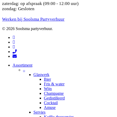
zaterdag: op afspraak (09:00 - 12:00 uur)
zondag: Gesloten
Werken bij Soolsma Partyverhuur
© 2026 Soolsma partyverhuur.
facebook
pinterest
instagram
phone
email
Close
Assortiment
Menu
–
Glaswerk
Bier
Fris & water
Wijn
Champagne
Gedistilleerd
Cocktail
Amuse
Servies
Koffie-theeservies