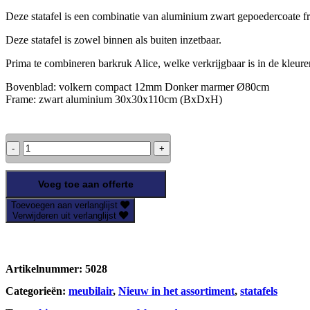
Deze statafel is een combinatie van aluminium zwart gepoedercoat
Deze statafel is zowel binnen als buiten inzetbaar.
Prima te combineren barkruk Alice, welke verkrijgbaar is in de kleur
Bovenblad: volkern compact 12mm Donker marmer Ø80cm
Frame: zwart aluminium 30x30x110cm (BxDxH)
Statafel
-
Donker
Marmer-
Voeg toe aan offerte
Ø80cm
Toevoegen aan verlanglijst
aantal
Verwijderen uit verlanglijst
Artikelnummer:
5028
Categorieën:
meubilair
,
Nieuw in het assortiment
,
statafels