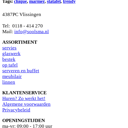
Tags:
chique
,
marmer
,
statafel
,
trendy
4387PC Vlissingen
Tel: 0118 - 414 270
Mail:
info@soolsma.nl
ASSORTIMENT
s
ervies
glaswerk
bestek
op tafel
serveren en buffet
meubilair
linnen
KLANTENSERVICE
Huren? Zo werkt het!
Algemene voorwaarden
Privacybeleid
OPENINGSTIJDEN
ma-vr: 09:00 - 17:00 uur