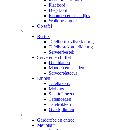
Plat bord
Diep bord
Kommen en schaaltjes
Walking dinner
Op tafel
–
Bestek
Tafelbestek zilverkleurig
Tafelbestek goudkleurig
Serveerbestek
Serveren en buffet
Dienbladen
Manden en schalen
Serveerplateaus
Linnen
Tafellakens
Moltons
Statafelhoezen
Tafelhoezen
Tafelrokken
Overig linnen
–
Garderobe en entree
Meubilair