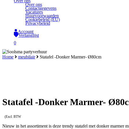
Over ons
Over ons
Contactgegevens
Vacatures
Huurvoorwaarden
Cookiebeleid (EU)
Privacybeleid
Account
Verlanglijst
search
0
Close
Home
meubilair
Statafel -Donker Marmer- Ø80cm
Cart
Statafel -Donker Marmer- Ø80
(Excl. BTW
Nieuw in het assortiment is deze trendy statafel met donker marmer mo