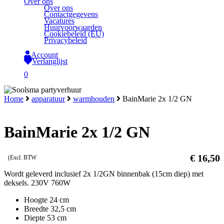
Over ons
Over ons
Contactgegevens
Vacatures
Huurvoorwaarden
Cookiebeleid (EU)
Privacybeleid
Account
Verlanglijst
search
0
Close
Home
apparatuur
warmhouden
BainMarie 2x 1/2 GN
Cart
BainMarie 2x 1/2 GN
€
16,50
(Excl. BTW
Wordt geleverd inclusief 2x 1/2GN binnenbak (15cm diep) met
deksels. 230V 760W
Hoogte 24 cm
Breedte 32,5 cm
Diepte 53 cm