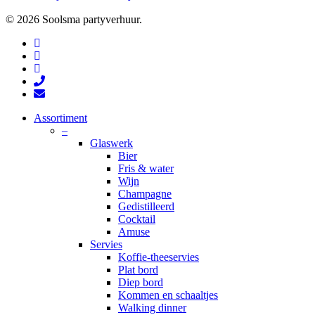
© 2026 Soolsma partyverhuur.
facebook
pinterest
instagram
phone
email
Close
Assortiment
Menu
–
Glaswerk
Bier
Fris & water
Wijn
Champagne
Gedistilleerd
Cocktail
Amuse
Servies
Koffie-theeservies
Plat bord
Diep bord
Kommen en schaaltjes
Walking dinner