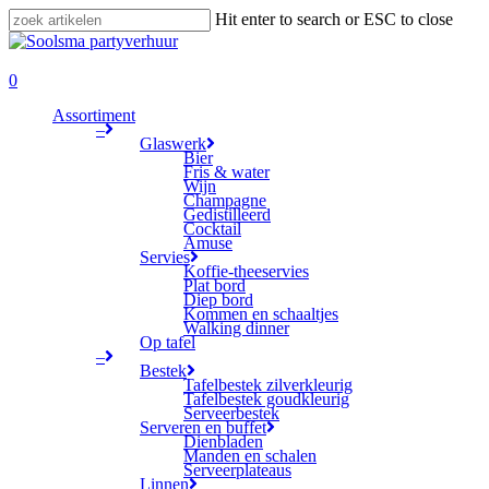
Skip
Hit enter to search or ESC to close
to
Close
main
Search
search
content
0
Menu
Assortiment
–
Glaswerk
Bier
Fris & water
Wijn
Champagne
Gedistilleerd
Cocktail
Amuse
Servies
Koffie-theeservies
Plat bord
Diep bord
Kommen en schaaltjes
Walking dinner
Op tafel
–
Bestek
Tafelbestek zilverkleurig
Tafelbestek goudkleurig
Serveerbestek
Serveren en buffet
Dienbladen
Manden en schalen
Serveerplateaus
Linnen