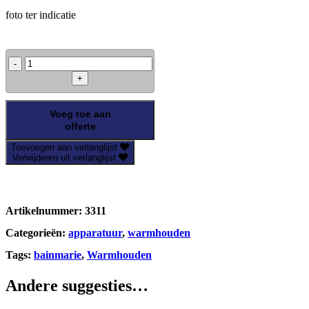
foto ter indicatie
BainMarie
2x
1/2
GN
aantal
Voeg toe aan
offerte
Toevoegen aan verlanglijst
Verwijderen uit verlanglijst
Artikelnummer:
3311
Categorieën:
apparatuur
,
warmhouden
Tags:
bainmarie
,
Warmhouden
Andere suggesties…