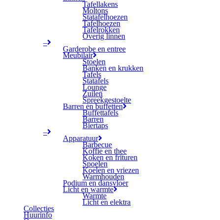
Tafellakens
Moltons
Statafelhoezen
Tafelhoezen
Tafelrokken
Overig linnen
–
Garderobe en entree
Meubilair
Stoelen
Banken en krukken
Tafels
Statafels
Lounge
Zuilen
Spreekgestoelte
Barren en buffetten
Buffettafels
Barren
Biertaps
–
Apparatuur
Barbecue
Koffie en thee
Koken en frituren
Spoelen
Koelen en vriezen
Warmhouden
Podium en dansvloer
Licht en warmte
Warmte
Licht en elektra
Collecties
Huurinfo