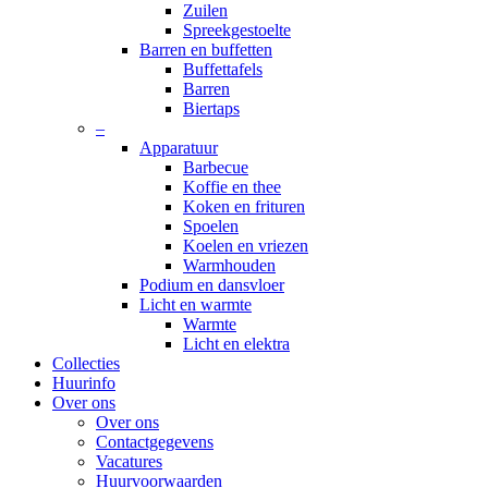
Zuilen
Spreekgestoelte
Barren en buffetten
Buffettafels
Barren
Biertaps
–
Apparatuur
Barbecue
Koffie en thee
Koken en frituren
Spoelen
Koelen en vriezen
Warmhouden
Podium en dansvloer
Licht en warmte
Warmte
Licht en elektra
Collecties
Huurinfo
Over ons
Over ons
Contactgegevens
Vacatures
Huurvoorwaarden