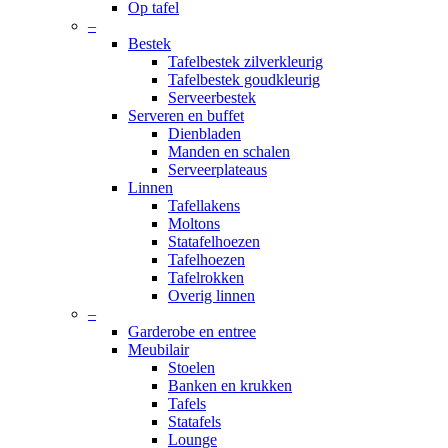
Op tafel
–
Bestek
Tafelbestek zilverkleurig
Tafelbestek goudkleurig
Serveerbestek
Serveren en buffet
Dienbladen
Manden en schalen
Serveerplateaus
Linnen
Tafellakens
Moltons
Statafelhoezen
Tafelhoezen
Tafelrokken
Overig linnen
–
Garderobe en entree
Meubilair
Stoelen
Banken en krukken
Tafels
Statafels
Lounge