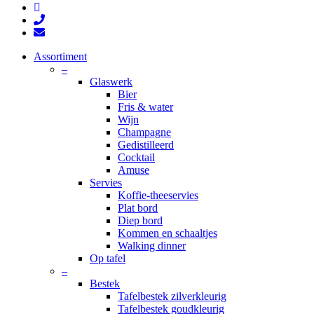
instagram
phone
email
Close
Assortiment
Menu
–
Glaswerk
Bier
Fris & water
Wijn
Champagne
Gedistilleerd
Cocktail
Amuse
Servies
Koffie-theeservies
Plat bord
Diep bord
Kommen en schaaltjes
Walking dinner
Op tafel
–
Bestek
Tafelbestek zilverkleurig
Tafelbestek goudkleurig