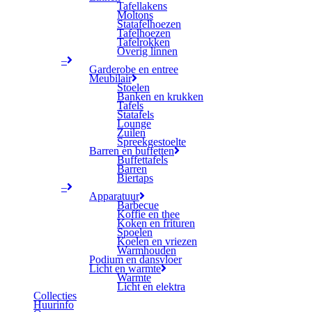
Tafellakens
Moltons
Statafelhoezen
Tafelhoezen
Tafelrokken
Overig linnen
–
Garderobe en entree
Meubilair
Stoelen
Banken en krukken
Tafels
Statafels
Lounge
Zuilen
Spreekgestoelte
Barren en buffetten
Buffettafels
Barren
Biertaps
–
Apparatuur
Barbecue
Koffie en thee
Koken en frituren
Spoelen
Koelen en vriezen
Warmhouden
Podium en dansvloer
Licht en warmte
Warmte
Licht en elektra
Collecties
Huurinfo