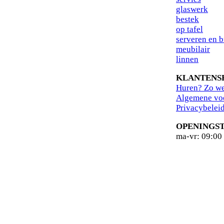
glaswerk
bestek
op tafel
serveren en b
meubilair
linnen
KLANTENS
Huren? Zo we
Algemene vo
Privacybelei
OPENINGST
ma-vr: 09:00 