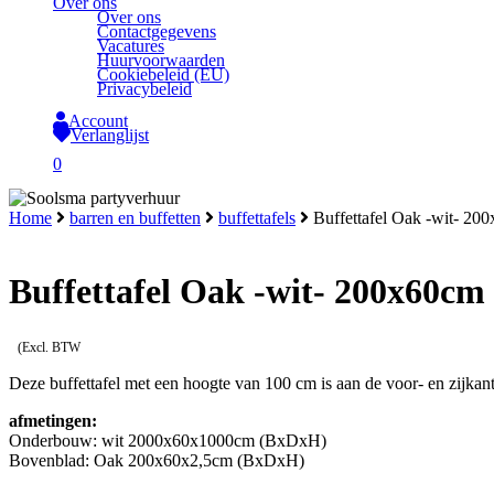
Over ons
Over ons
Contactgegevens
Vacatures
Huurvoorwaarden
Cookiebeleid (EU)
Privacybeleid
Account
Verlanglijst
search
0
Close
Home
barren en buffetten
buffettafels
Buffettafel Oak -wit- 2
Cart
Buffettafel Oak -wit- 200x60c
(Excl. BTW
Deze buffettafel met een hoogte van 100 cm is aan de voor- en zijka
afmetingen:
Onderbouw: wit 2000x60x1000cm (BxDxH)
Bovenblad: Oak 200x60x2,5cm (BxDxH)