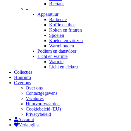
Biertaps
–
Apparatuur
Barbecue
Koffie en thee
Koken en frituren
Spoelen
Koelen en vriezen
Warmhouden
Podium en dansvloer
Licht en warmte
Warmte
Licht en elektra
Collecties
Huurinfo
Over ons
Over ons
Contactgegevens
Vacatures
Huurvoorwaarden
Cookiebeleid (EU)
Privacybeleid
Account
Verlanglijst