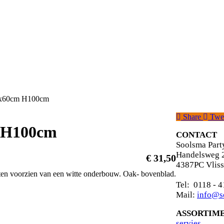
00x60cm H100cm
Share
Twe
m H100cm
CONTACT
Soolsma Part
Handelsweg 
€
31,50
4387PC Vliss
nten voorzien van een witte onderbouw. Oak- bovenblad.
Tel: 0
Mail:
info@s
ASSORTIM
s
ervies