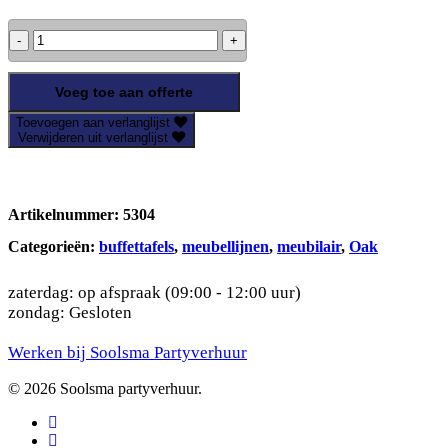
Buffettafel
Oak
-
wit-
Voeg toe aan offerte
200x60cm
Toevoegen aan verlanglijst
H100cm
Verwijderen uit verlanglijst
aantal
Artikelnummer:
5304
Categorieën:
buffettafels
,
meubellijnen
,
meubilair
,
Oak
zaterdag: op afspraak (09:00 - 12:00 uur)
zondag: Gesloten
Werken bij Soolsma Partyverhuur
© 2026 Soolsma partyverhuur.
facebook
pinterest