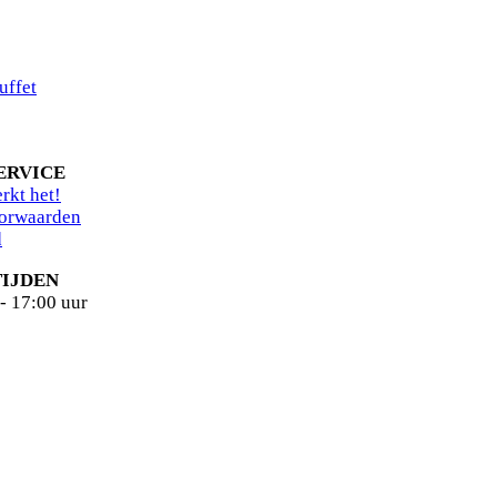
uffet
ERVICE
rkt het!
orwaarden
d
IJDEN
- 17:00 uur