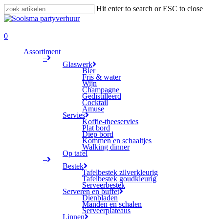
Skip
Hit enter to search or ESC to close
to
Close
main
Search
search
content
0
Menu
Assortiment
–
Glaswerk
Bier
Fris & water
Wijn
Champagne
Gedistilleerd
Cocktail
Amuse
Servies
Koffie-theeservies
Plat bord
Diep bord
Kommen en schaaltjes
Walking dinner
Op tafel
–
Bestek
Tafelbestek zilverkleurig
Tafelbestek goudkleurig
Serveerbestek
Serveren en buffet
Dienbladen
Manden en schalen
Serveerplateaus
Linnen