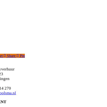
et
Share
Pin
yverhuur
23
ingen
118 - 414 270
oolsma.nl
ENT