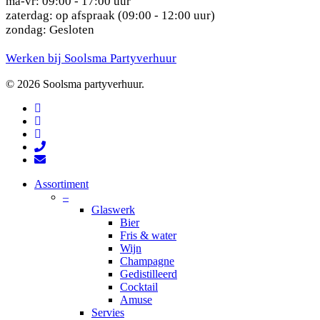
ma-vr: 09:00 - 17:00 uur
zaterdag: op afspraak (09:00 - 12:00 uur)
zondag: Gesloten
Werken bij Soolsma Partyverhuur
© 2026 Soolsma partyverhuur.
facebook
pinterest
instagram
phone
email
Close
Assortiment
Menu
–
Glaswerk
Bier
Fris & water
Wijn
Champagne
Gedistilleerd
Cocktail
Amuse
Servies