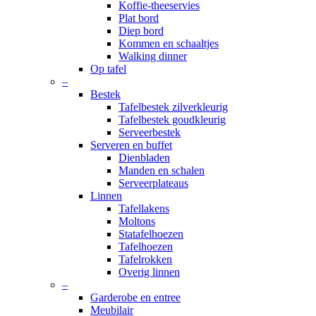
Koffie-theeservies
Plat bord
Diep bord
Kommen en schaaltjes
Walking dinner
Op tafel
–
Bestek
Tafelbestek zilverkleurig
Tafelbestek goudkleurig
Serveerbestek
Serveren en buffet
Dienbladen
Manden en schalen
Serveerplateaus
Linnen
Tafellakens
Moltons
Statafelhoezen
Tafelhoezen
Tafelrokken
Overig linnen
–
Garderobe en entree
Meubilair