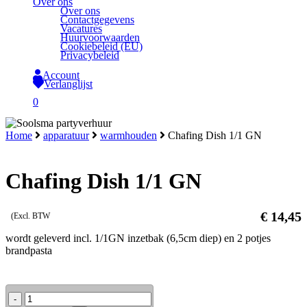
Over ons
Over ons
Contactgegevens
Vacatures
Huurvoorwaarden
Cookiebeleid (EU)
Privacybeleid
Account
Verlanglijst
search
0
Close
Home
apparatuur
warmhouden
Chafing Dish 1/1 GN
Cart
Chafing Dish 1/1 GN
€
14,45
(Excl. BTW
wordt geleverd incl. 1/1GN inzetbak (6,5cm diep) en 2 potjes
brandpasta
Chafing