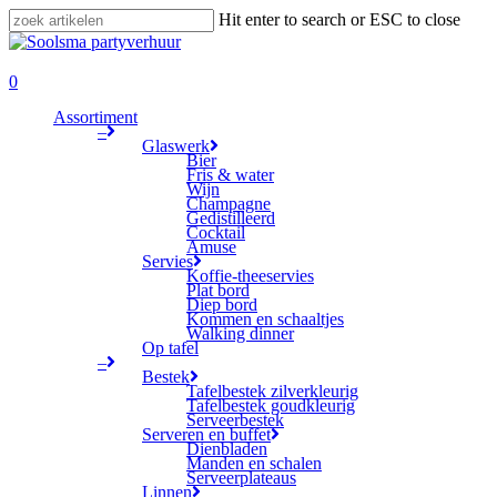
Skip
Hit enter to search or ESC to close
to
Close
main
Search
search
content
0
Menu
Assortiment
–
Glaswerk
Bier
Fris & water
Wijn
Champagne
Gedistilleerd
Cocktail
Amuse
Servies
Koffie-theeservies
Plat bord
Diep bord
Kommen en schaaltjes
Walking dinner
Op tafel
–
Bestek
Tafelbestek zilverkleurig
Tafelbestek goudkleurig
Serveerbestek
Serveren en buffet
Dienbladen
Manden en schalen
Serveerplateaus
Linnen