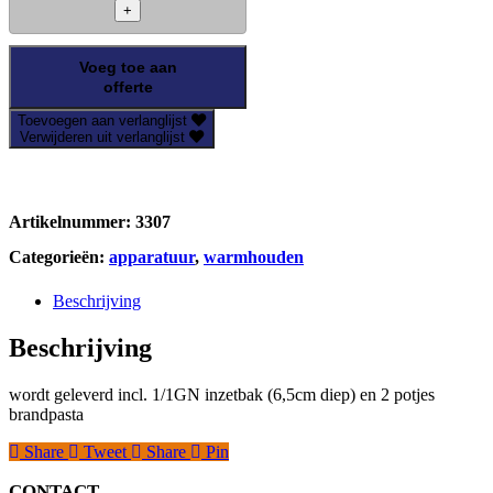
Dish
1/1
GN
aantal
Voeg toe aan
offerte
Toevoegen aan verlanglijst
Verwijderen uit verlanglijst
Artikelnummer:
3307
Categorieën:
apparatuur
,
warmhouden
Beschrijving
Beschrijving
wordt geleverd incl. 1/1GN inzetbak (6,5cm diep) en 2 potjes
brandpasta
Share
Tweet
Share
Pin
CONTACT