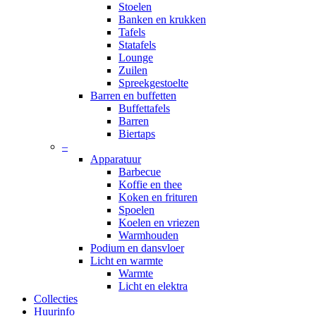
Stoelen
Banken en krukken
Tafels
Statafels
Lounge
Zuilen
Spreekgestoelte
Barren en buffetten
Buffettafels
Barren
Biertaps
–
Apparatuur
Barbecue
Koffie en thee
Koken en frituren
Spoelen
Koelen en vriezen
Warmhouden
Podium en dansvloer
Licht en warmte
Warmte
Licht en elektra
Collecties
Huurinfo