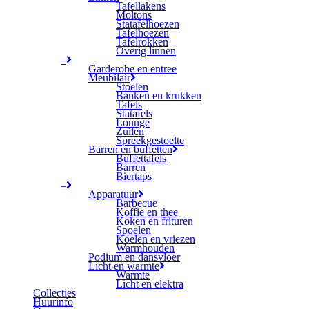
Tafellakens
Moltons
Statafelhoezen
Tafelhoezen
Tafelrokken
Overig linnen
–
Garderobe en entree
Meubilair
Stoelen
Banken en krukken
Tafels
Statafels
Lounge
Zuilen
Spreekgestoelte
Barren en buffetten
Buffettafels
Barren
Biertaps
–
Apparatuur
Barbecue
Koffie en thee
Koken en frituren
Spoelen
Koelen en vriezen
Warmhouden
Podium en dansvloer
Licht en warmte
Warmte
Licht en elektra
Collecties
Huurinfo