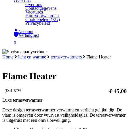
Over ons
Over ons
Contactgegevens
Vacatures
Huurvoorwaarden
Cookiebeleid (EU)
Privacybeleid
Account
Verlanglijst
search
0
Close
Home
licht en warmte
terrasverwarmers
Flame Heater
Cart
Flame Heater
€
45,00
(Excl. BTW
Luxe terrasverwarmer
Deze design terrasverwarmer verwarmt en verlicht gelijktijdig. De
vlam is omgeven door vuurvast veiligheidsglas. De terrasverwarmer
is uitgerust met een omvalbeveiliging.