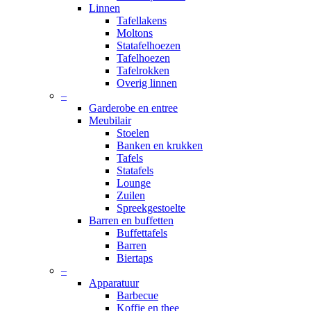
Linnen
Tafellakens
Moltons
Statafelhoezen
Tafelhoezen
Tafelrokken
Overig linnen
–
Garderobe en entree
Meubilair
Stoelen
Banken en krukken
Tafels
Statafels
Lounge
Zuilen
Spreekgestoelte
Barren en buffetten
Buffettafels
Barren
Biertaps
–
Apparatuur
Barbecue
Koffie en thee