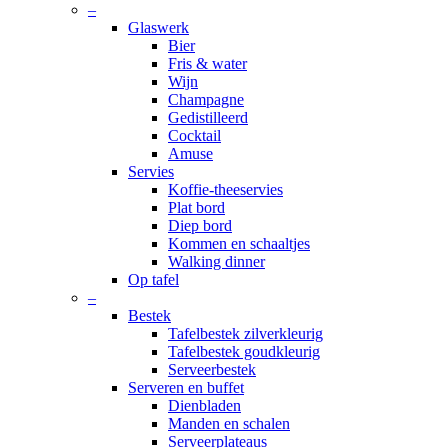
Menu
–
Glaswerk
Bier
Fris & water
Wijn
Champagne
Gedistilleerd
Cocktail
Amuse
Servies
Koffie-theeservies
Plat bord
Diep bord
Kommen en schaaltjes
Walking dinner
Op tafel
–
Bestek
Tafelbestek zilverkleurig
Tafelbestek goudkleurig
Serveerbestek
Serveren en buffet
Dienbladen
Manden en schalen
Serveerplateaus