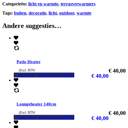
Categorieën:
licht en warmte
,
terrasverwarmers
Tags:
buiten
,
decoratie
,
licht
,
outdoor
,
warmte
Andere suggesties…
Patio Heater
€
40,00
(Excl. BTW
Voeg toe aan offerte
€
40,00
(Excl. BTW
Loungeheater 140cm
€
40,00
(Excl. BTW
Voeg toe aan offerte
€
40,00
(Excl. BTW