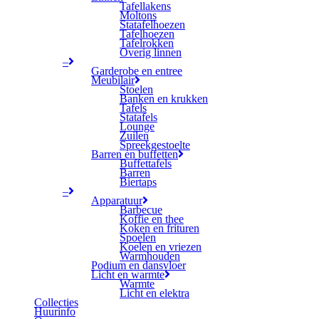
Tafellakens
Moltons
Statafelhoezen
Tafelhoezen
Tafelrokken
Overig linnen
–
Garderobe en entree
Meubilair
Stoelen
Banken en krukken
Tafels
Statafels
Lounge
Zuilen
Spreekgestoelte
Barren en buffetten
Buffettafels
Barren
Biertaps
–
Apparatuur
Barbecue
Koffie en thee
Koken en frituren
Spoelen
Koelen en vriezen
Warmhouden
Podium en dansvloer
Licht en warmte
Warmte
Licht en elektra
Collecties
Huurinfo