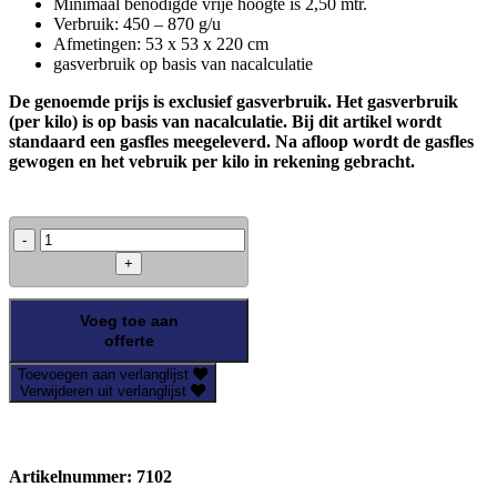
Minimaal benodigde vrije hoogte is 2,50 mtr.
Verbruik: 450 – 870 g/u
Afmetingen: 53 x 53 x 220 cm
gasverbruik op basis van nacalculatie
De genoemde prijs is exclusief gasverbruik. Het gasverbruik
(per kilo) is op basis van nacalculatie. Bij dit artikel wordt
standaard een gasfles meegeleverd. Na afloop wordt de gasfles
gewogen en het vebruik per kilo in rekening gebracht.
Flame
Heater
aantal
Voeg toe aan
offerte
Toevoegen aan verlanglijst
Verwijderen uit verlanglijst
Artikelnummer:
7102