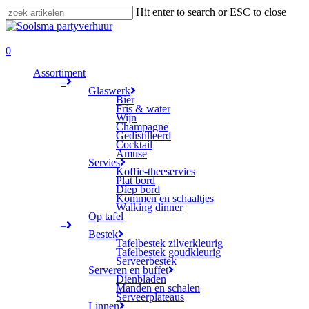
Skip
Hit enter to search or ESC to close
to
Close
main
Search
search
content
0
Menu
Assortiment
–
Glaswerk
Bier
Fris & water
Wijn
Champagne
Gedistilleerd
Cocktail
Amuse
Servies
Koffie-theeservies
Plat bord
Diep bord
Kommen en schaaltjes
Walking dinner
Op tafel
–
Bestek
Tafelbestek zilverkleurig
Tafelbestek goudkleurig
Serveerbestek
Serveren en buffet
Dienbladen
Manden en schalen
Serveerplateaus
Linnen