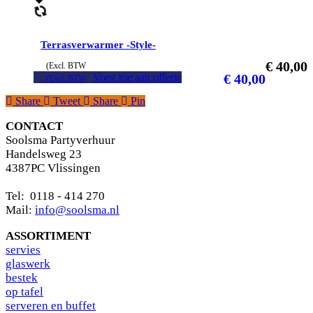
Terrasverwarmer -Style-
€
40,00
(Excl. BTW
Voeg toe aan offerte
€
40,00
(Excl. BTW
Share
Tweet
Share
Pin
CONTACT
Soolsma Partyverhuur
Handelsweg 23
4387PC Vlissingen
Tel: 0118 - 414 270
Mail:
info@soolsma.nl
ASSORTIMENT
s
ervies
glaswerk
bestek
op tafel
serveren en buffet