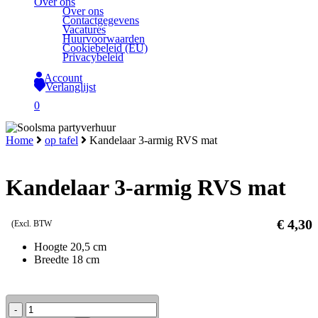
Over ons
Over ons
Contactgegevens
Vacatures
Huurvoorwaarden
Cookiebeleid (EU)
Privacybeleid
Account
Verlanglijst
search
0
Close
Home
op tafel
Kandelaar 3-armig RVS mat
Cart
Kandelaar 3-armig RVS mat
€
4,30
(Excl. BTW
Hoogte 20,5 cm
Breedte 18 cm
Kandelaar