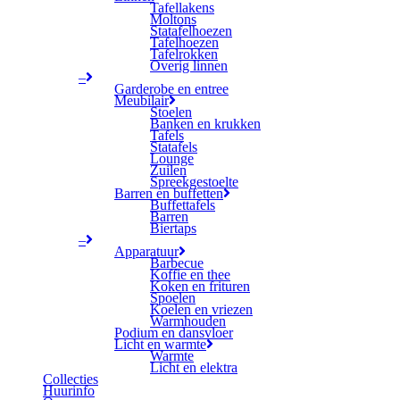
Tafellakens
Moltons
Statafelhoezen
Tafelhoezen
Tafelrokken
Overig linnen
–
Garderobe en entree
Meubilair
Stoelen
Banken en krukken
Tafels
Statafels
Lounge
Zuilen
Spreekgestoelte
Barren en buffetten
Buffettafels
Barren
Biertaps
–
Apparatuur
Barbecue
Koffie en thee
Koken en frituren
Spoelen
Koelen en vriezen
Warmhouden
Podium en dansvloer
Licht en warmte
Warmte
Licht en elektra
Collecties
Huurinfo