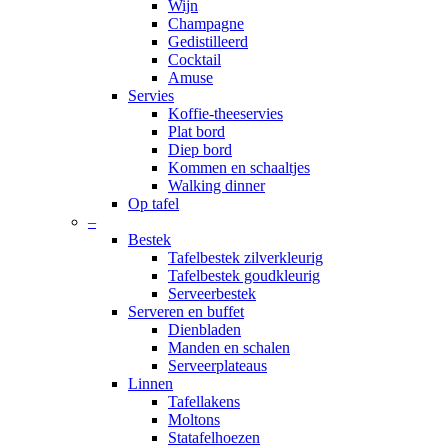
Wijn
Champagne
Gedistilleerd
Cocktail
Amuse
Servies
Koffie-theeservies
Plat bord
Diep bord
Kommen en schaaltjes
Walking dinner
Op tafel
–
Bestek
Tafelbestek zilverkleurig
Tafelbestek goudkleurig
Serveerbestek
Serveren en buffet
Dienbladen
Manden en schalen
Serveerplateaus
Linnen
Tafellakens
Moltons
Statafelhoezen