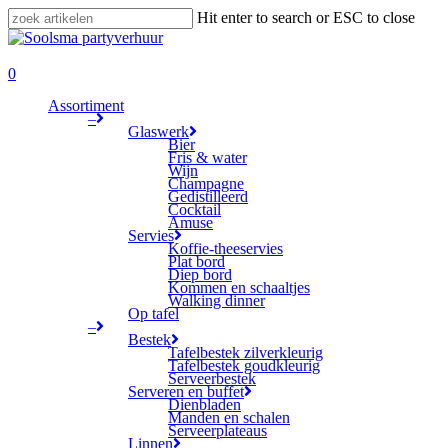
Skip
Hit enter to search or ESC to close
to
Close
main
Search
search
content
0
Menu
Assortiment
–
Glaswerk
Bier
Fris & water
Wijn
Champagne
Gedistilleerd
Cocktail
Amuse
Servies
Koffie-theeservies
Plat bord
Diep bord
Kommen en schaaltjes
Walking dinner
Op tafel
–
Bestek
Tafelbestek zilverkleurig
Tafelbestek goudkleurig
Serveerbestek
Serveren en buffet
Dienbladen
Manden en schalen
Serveerplateaus
Linnen