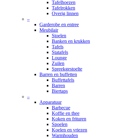
Tafelhoezen
Tafelrokken
Overig linnen
–
Garderobe en entree
Meubilair
Stoelen
Banken en krukken
Tafels
Statafels
Lounge
Zuilen
Spreekgestoelte
Barren en buffetten
Buffettafels
Barren
Biertaps
–
Apparatuur
Barbecue
Koffie en thee
Koken en frituren
Spoelen
Koelen en vriezen
Warmhouden