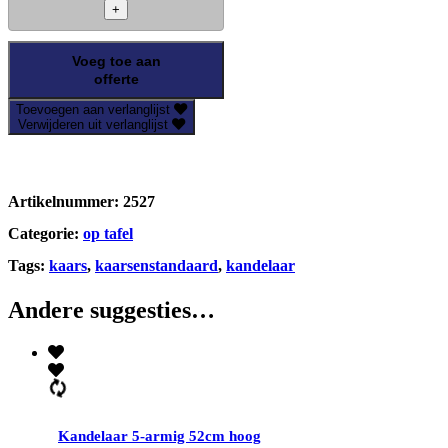
3-
armig
RVS
mat
Voeg toe aan
aantal
offerte
Toevoegen aan verlanglijst
Verwijderen uit verlanglijst
Artikelnummer:
2527
Categorie:
op tafel
Tags:
kaars
,
kaarsenstandaard
,
kandelaar
Andere suggesties…
Kandelaar 5-armig 52cm hoog