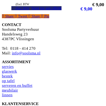
€
9,00
(Excl. BTW
Voeg toe aan offerte
€
9,00
(Excl. BTW
Share
Tweet
Share
Pin
CONTACT
Soolsma Partyverhuur
Handelsweg 23
4387PC Vlissingen
Tel: 0118 - 414 270
Mail:
info@soolsma.nl
ASSORTIMENT
s
ervies
glaswerk
bestek
op tafel
serveren en buffet
meubilair
linnen
KLANTENSERVICE