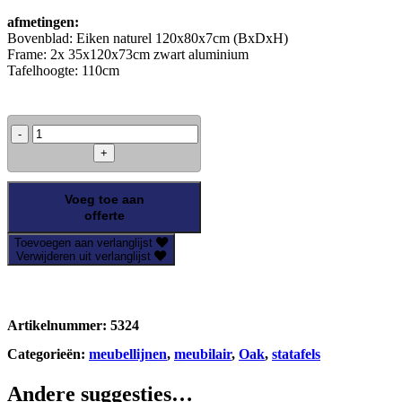
afmetingen:
Bovenblad: Eiken naturel 120x80x7cm (BxDxH)
Frame: 2x 35x120x73cm zwart aluminium
Tafelhoogte: 110cm
Statafel
Oak
Steel
-
zwart-
Voeg toe aan
120x80cm
offerte
aantal
Toevoegen aan verlanglijst
Verwijderen uit verlanglijst
Artikelnummer:
5324
Categorieën:
meubellijnen
,
meubilair
,
Oak
,
statafels
Andere suggesties…