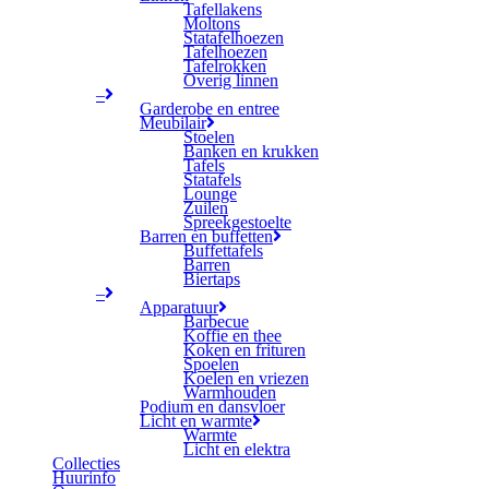
Tafellakens
Moltons
Statafelhoezen
Tafelhoezen
Tafelrokken
Overig linnen
–
Garderobe en entree
Meubilair
Stoelen
Banken en krukken
Tafels
Statafels
Lounge
Zuilen
Spreekgestoelte
Barren en buffetten
Buffettafels
Barren
Biertaps
–
Apparatuur
Barbecue
Koffie en thee
Koken en frituren
Spoelen
Koelen en vriezen
Warmhouden
Podium en dansvloer
Licht en warmte
Warmte
Licht en elektra
Collecties
Huurinfo