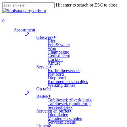
Skip
Hit enter to search or ESC to close
to
Close
main
Search
search
content
0
Menu
Assortiment
–
Glaswerk
Bier
Fris & water
Wijn
Champagne
Gedistilleerd
Cocktail
Amuse
Servies
Koffie-theeservies
Plat bord
Diep bord
Kommen en schaaltjes
Walking dinner
Op tafel
–
Bestek
Tafelbestek zilverkleurig
Tafelbestek goudkleurig
Serveerbestek
Serveren en buffet
Dienbladen
Manden en schalen
Serveerplateaus
Linnen