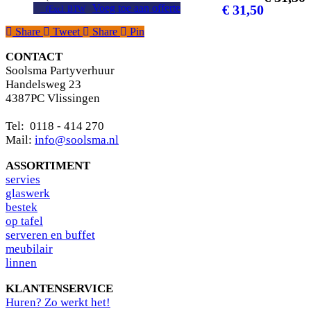
Voeg toe aan offerte
€
31,50
(Excl. BTW
Share
Tweet
Share
Pin
CONTACT
Soolsma Partyverhuur
Handelsweg 23
4387PC Vlissingen
Tel: 0118 - 414 270
Mail:
info@soolsma.nl
ASSORTIMENT
s
ervies
glaswerk
bestek
op tafel
serveren en buffet
meubilair
linnen
KLANTENSERVICE
Huren? Zo werkt het!