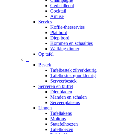
Champagne
Gedistilleerd
Cocktail
Amuse
Servies
Koffie-theeservies
Plat bord
Diep bord
Kommen en schaaltjes
Walking dinner
Op tafel
–
Bestek
Tafelbestek zilverkleurig
Tafelbestek goudkleurig
Serveerbestek
Serveren en buffet
Dienbladen
Manden en schalen
Serveerplateaus
Linnen
Tafellakens
Moltons
Statafelhoezen
Tafelhoezen