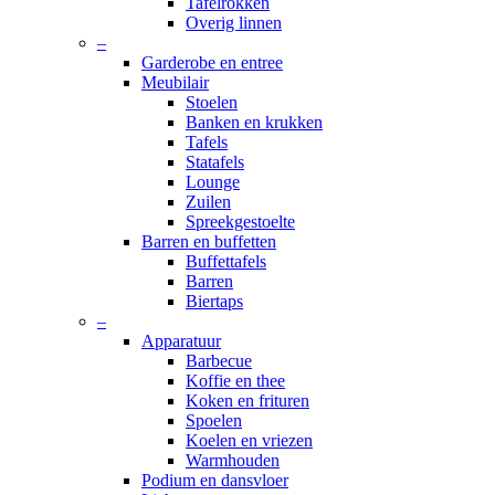
Tafelrokken
Overig linnen
–
Garderobe en entree
Meubilair
Stoelen
Banken en krukken
Tafels
Statafels
Lounge
Zuilen
Spreekgestoelte
Barren en buffetten
Buffettafels
Barren
Biertaps
–
Apparatuur
Barbecue
Koffie en thee
Koken en frituren
Spoelen
Koelen en vriezen
Warmhouden
Podium en dansvloer