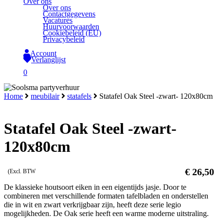
Over ons
Over ons
Contactgegevens
Vacatures
Huurvoorwaarden
Cookiebeleid (EU)
Privacybeleid
Account
Verlanglijst
search
0
Close
Home
meubilair
statafels
Statafel Oak Steel -zwart- 120x80cm
Cart
Statafel Oak Steel -zwart-
120x80cm
€
26,50
(Excl. BTW
De klassieke houtsoort eiken in een eigentijds jasje. Door te
combineren met verschillende formaten tafelbladen en onderstellen
die in wit en zwart verkrijgbaar zijn, heeft deze serie legio
mogelijkheden. De Oak serie heeft een warme moderne uitstraling.