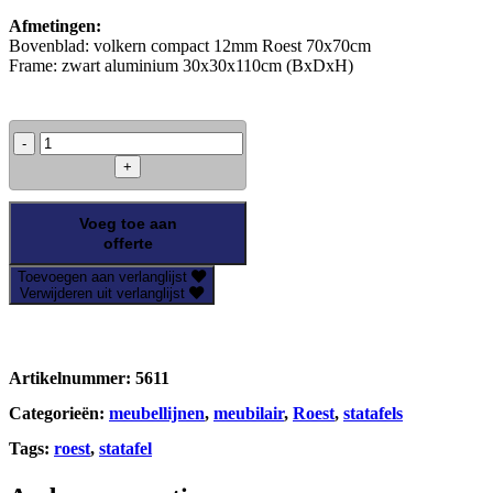
Afmetingen:
Bovenblad: volkern compact 12mm Roest 70x70cm
Frame: zwart aluminium 30x30x110cm (BxDxH)
Statafel
Roest
70x70cm
aantal
Voeg toe aan
offerte
Toevoegen aan verlanglijst
Verwijderen uit verlanglijst
Artikelnummer:
5611
Categorieën:
meubellijnen
,
meubilair
,
Roest
,
statafels
Tags:
roest
,
statafel