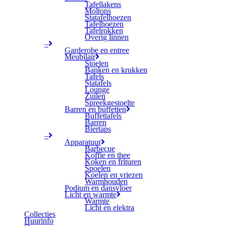
Tafellakens
Moltons
Statafelhoezen
Tafelhoezen
Tafelrokken
Overig linnen
–
Garderobe en entree
Meubilair
Stoelen
Banken en krukken
Tafels
Statafels
Lounge
Zuilen
Spreekgestoelte
Barren en buffetten
Buffettafels
Barren
Biertaps
–
Apparatuur
Barbecue
Koffie en thee
Koken en frituren
Spoelen
Koelen en vriezen
Warmhouden
Podium en dansvloer
Licht en warmte
Warmte
Licht en elektra
Collecties
Huurinfo