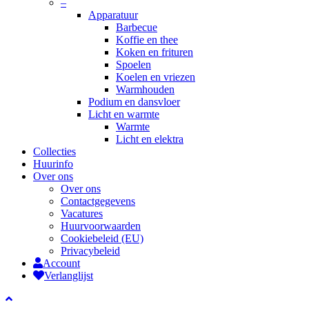
–
Apparatuur
Barbecue
Koffie en thee
Koken en frituren
Spoelen
Koelen en vriezen
Warmhouden
Podium en dansvloer
Licht en warmte
Warmte
Licht en elektra
Collecties
Huurinfo
Over ons
Over ons
Contactgegevens
Vacatures
Huurvoorwaarden
Cookiebeleid (EU)
Privacybeleid
Account
Verlanglijst