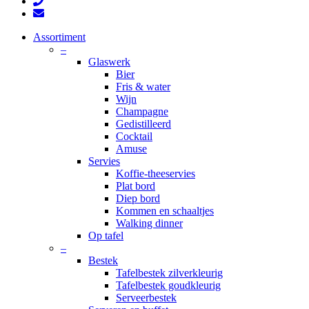
phone
email
Close
Assortiment
Menu
–
Glaswerk
Bier
Fris & water
Wijn
Champagne
Gedistilleerd
Cocktail
Amuse
Servies
Koffie-theeservies
Plat bord
Diep bord
Kommen en schaaltjes
Walking dinner
Op tafel
–
Bestek
Tafelbestek zilverkleurig
Tafelbestek goudkleurig
Serveerbestek