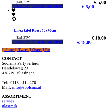
€
5,00
(Excl. BTW
Voeg toe aan offerte
€
5,00
(Excl. BTW
Linea tafel Roest 70x70cm
€
18,00
(Excl. BTW
Voeg toe aan offerte
€
18,00
(Excl. BTW
Share
Tweet
Share
Pin
CONTACT
Soolsma Partyverhuur
Handelsweg 23
4387PC Vlissingen
Tel: 0118 - 414 270
Mail:
info@soolsma.nl
ASSORTIMENT
s
ervies
glaswerk