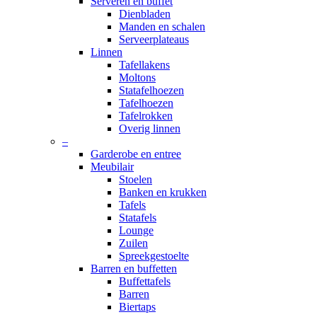
Serveren en buffet
Dienbladen
Manden en schalen
Serveerplateaus
Linnen
Tafellakens
Moltons
Statafelhoezen
Tafelhoezen
Tafelrokken
Overig linnen
–
Garderobe en entree
Meubilair
Stoelen
Banken en krukken
Tafels
Statafels
Lounge
Zuilen
Spreekgestoelte
Barren en buffetten
Buffettafels
Barren
Biertaps