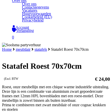
Over ons
Over ons
Contactgegevens
Vacatures
Huurvoorwaarden
Cookiebeleid (EU)
Privacybeleid
Account
Verlanglijst
search
0
Close
Home
meubilair
statafels
Statafel Roest 70x70cm
Cart
Statafel Roest 70x70cm
€
24,00
(Excl. BTW
Roest, onze meubellijn met een chique warme industriële uitstraling.
Deze lijn is een combinatie van aluminium zwart gepoedercoate
frames met 12mm HPL bovenbladen met een roest-motief. Deze
meubellijn is zowel binnen als buiten inzetbaar.
Prima te combineren met zwart meubilair of onze cognac krukken
en stoelen