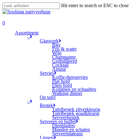
Skip
Hit enter to search or ESC to close
to
Close
main
Search
search
content
0
Menu
Assortiment
–
Glaswerk
Bier
Fris & water
Wijn
Champagne
Gedistilleerd
Cocktail
Amuse
Servies
Koffie-theeservies
Plat bord
Diep bord
Kommen en schaaltjes
Walking dinner
Op tafel
–
Bestek
Tafelbestek zilverkleurig
Tafelbestek goudkleurig
Serveerbestek
Serveren en buffet
Dienbladen
Manden en schalen
Serveerplateaus
Linnen