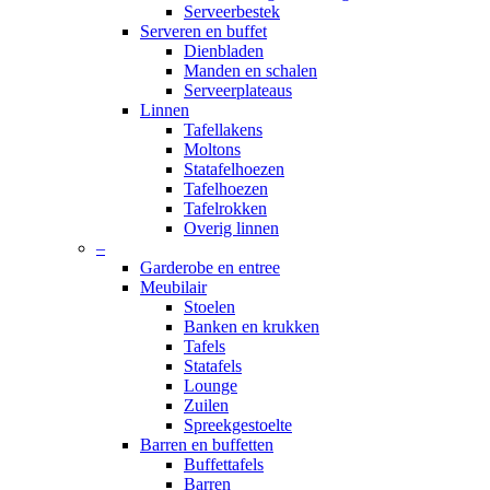
Serveerbestek
Serveren en buffet
Dienbladen
Manden en schalen
Serveerplateaus
Linnen
Tafellakens
Moltons
Statafelhoezen
Tafelhoezen
Tafelrokken
Overig linnen
–
Garderobe en entree
Meubilair
Stoelen
Banken en krukken
Tafels
Statafels
Lounge
Zuilen
Spreekgestoelte
Barren en buffetten
Buffettafels
Barren