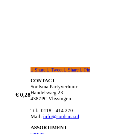
Share
Tweet
Share
Pin
CONTACT
Soolsma Partyverhuur
Handelsweg 23
€
0,28
4387PC Vlissingen
Tel: 0118 - 414 270
Mail:
info@soolsma.nl
ASSORTIMENT
s
ervies