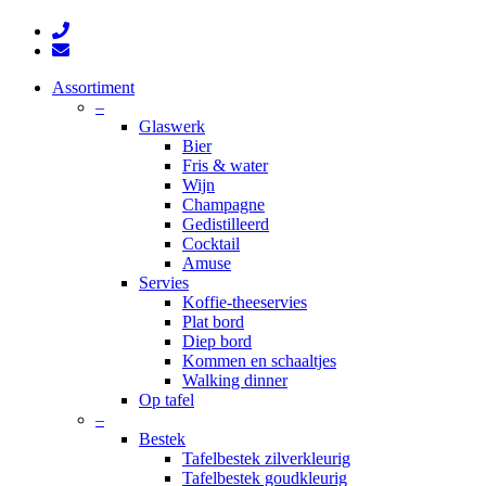
phone
email
Close
Assortiment
Menu
–
Glaswerk
Bier
Fris & water
Wijn
Champagne
Gedistilleerd
Cocktail
Amuse
Servies
Koffie-theeservies
Plat bord
Diep bord
Kommen en schaaltjes
Walking dinner
Op tafel
–
Bestek
Tafelbestek zilverkleurig
Tafelbestek goudkleurig