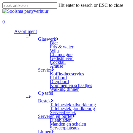
Skip
Hit enter to search or ESC to close
to
Close
main
Search
search
content
0
Menu
Assortiment
–
Glaswerk
Bier
Fris & water
Wijn
Champagne
Gedistilleerd
Cocktail
Amuse
Servies
Koffie-theeservies
Plat bord
Diep bord
Kommen en schaaltjes
Walking dinner
Op tafel
–
Bestek
Tafelbestek zilverkleurig
Tafelbestek goudkleurig
Serveerbestek
Serveren en buffet
Dienbladen
Manden en schalen
Serveerplateaus
Linnen