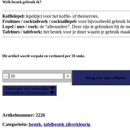
Welk bestek gebruik ik?
Koffielepel:
lepel(tje) voor het koffie- of theeservies.
Fruitmes / cocktailvork / cocktaillepel:
voor bijvoorbeeld gebruik bij
Lepel / mes / vork:
de “allrounders”. Deze zijn te gebruiken bij de m
Tafelmes / tafelvork:
het bestek voor je diner waarin je gebruik maa
Dit artikel wordt verpakt en verhuurd per 10 stuks
Steakmes
Voeg toe aan offerte
aantal
Toevoegen aan verlanglijst
Verwijderen uit verlanglijst
Artikelnummer:
2226
Categorieën:
bestek
,
tafelbestek zilverkleurig