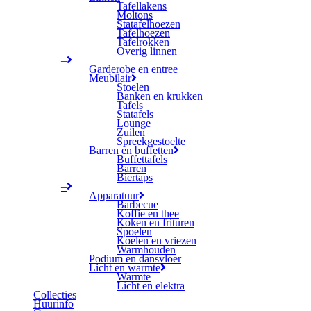
Tafellakens
Moltons
Statafelhoezen
Tafelhoezen
Tafelrokken
Overig linnen
–
Garderobe en entree
Meubilair
Stoelen
Banken en krukken
Tafels
Statafels
Lounge
Zuilen
Spreekgestoelte
Barren en buffetten
Buffettafels
Barren
Biertaps
–
Apparatuur
Barbecue
Koffie en thee
Koken en frituren
Spoelen
Koelen en vriezen
Warmhouden
Podium en dansvloer
Licht en warmte
Warmte
Licht en elektra
Collecties
Huurinfo