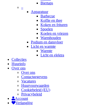
Biertaps
–
Apparatuur
Barbecue
Koffie en thee
Koken en frituren
Spoelen
Koelen en vriezen
Warmhouden
Podium en dansvloer
Licht en warmte
Warmte
Licht en elektra
Collecties
Huurinfo
Over ons
Over ons
Contactgegevens
Vacatures
Huurvoorwaarden
Cookiebeleid (EU)
Privacybeleid
Account
Verlanglijst