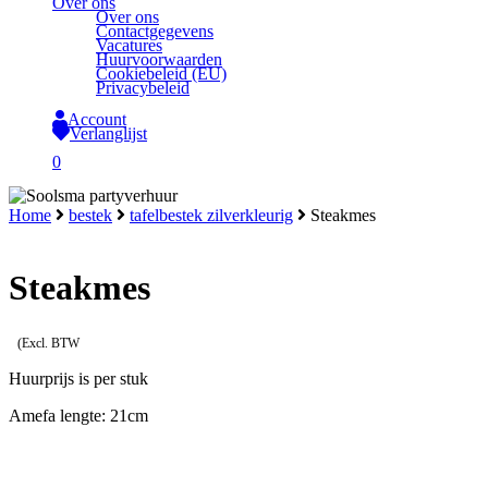
Over ons
Over ons
Contactgegevens
Vacatures
Huurvoorwaarden
Cookiebeleid (EU)
Privacybeleid
Account
Verlanglijst
search
0
Close
Home
bestek
tafelbestek zilverkleurig
Steakmes
Cart
Steakmes
(Excl. BTW
Huurprijs is per stuk
Amefa lengte: 21cm