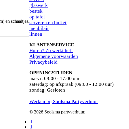
glaswerk
bestek
op tafel
m) en schaaltjes.
serveren en buffet
meubilair
linnen
KLANTENSERVICE
Huren? Zo werkt het!
Algemene voorwaarden
Privacybeleid
OPENINGSTIJDEN
ma-vr: 09:00 - 17:00 uur
zaterdag: op afspraak (09:00 - 12:00 uur)
zondag: Gesloten
Werken bij Soolsma Partyverhuur
© 2026 Soolsma partyverhuur.
facebook
pinterest