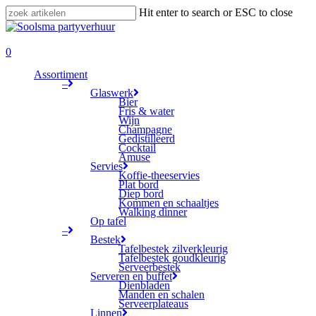
Skip
Hit enter to search or ESC to close
to
Close
main
Search
search
content
0
Menu
Assortiment
–
Glaswerk
Bier
Fris & water
Wijn
Champagne
Gedistilleerd
Cocktail
Amuse
Servies
Koffie-theeservies
Plat bord
Diep bord
Kommen en schaaltjes
Walking dinner
Op tafel
–
Bestek
Tafelbestek zilverkleurig
Tafelbestek goudkleurig
Serveerbestek
Serveren en buffet
Dienbladen
Manden en schalen
Serveerplateaus
Linnen