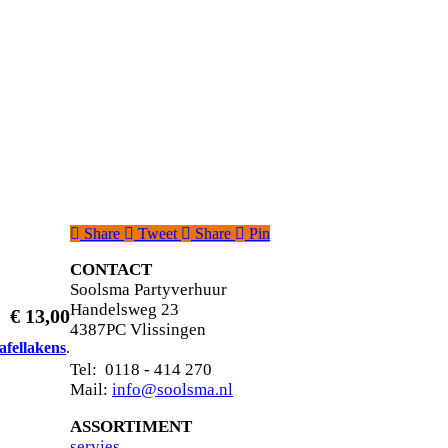
Share
Tweet
Share
Pin
CONTACT
Soolsma Partyverhuur
Handelsweg 23
€
13,00
4387PC Vlissingen
tafellakens
.
Tel: 0118 - 414 270
Mail:
info@soolsma.nl
ASSORTIMENT
s
ervies