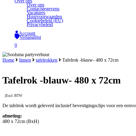
Over ons
Over ons
Contactgegevens
Vacatures
Huurvoorwaarden
Cookiebeleid (EU)
Privacybeleid
Account
Verlanglijst
search
0
Close
Home
linnen
tafelrokken
Tafelrok -blauw- 480 x 72cm
Cart
Tafelrok -blauw- 480 x 72cm
(Excl. BTW
De tafelrok wordt geleverd inclusief bevestigingsclips voor een eenvo
afmeting:
480 x 72cm (BxH)