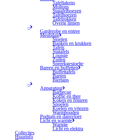
Tafellakens
Moltons
Statafelhoezen
Tafelhoezen
Tafelrokken
Overig linnen
–
Garderobe en entree
Meubilair
Stoelen
Banken en krukken
Tafels
Statafels
Lounge
Zuilen
Spreekgestoelte
Barren en buffetten
Buffettafels
Barren
Biertaps
–
Apparatuur
Barbecue
Koffie en thee
Koken en frituren
Spoelen
Koelen en vriezen
Warmhouden
Podium en dansvloer
Licht en warmte
Warmte
Licht en elektra
Collecties
Huurinfo