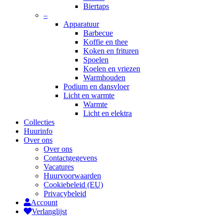
Biertaps
–
Apparatuur
Barbecue
Koffie en thee
Koken en frituren
Spoelen
Koelen en vriezen
Warmhouden
Podium en dansvloer
Licht en warmte
Warmte
Licht en elektra
Collecties
Huurinfo
Over ons
Over ons
Contactgegevens
Vacatures
Huurvoorwaarden
Cookiebeleid (EU)
Privacybeleid
Account
Verlanglijst