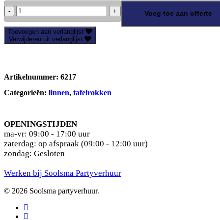
Tafelrok
Voeg toe aan offerte
-
blauw-
Toevoegen aan verlanglijst
480
Verwijderen uit verlanglijst
x
72cm
aantal
Artikelnummer:
6217
Categorieën:
linnen
,
tafelrokken
OPENINGSTIJDEN
ma-vr: 09:00 - 17:00 uur
zaterdag: op afspraak (09:00 - 12:00 uur)
zondag: Gesloten
Werken bij Soolsma Partyverhuur
© 2026 Soolsma partyverhuur.
facebook
pinterest