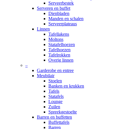
Serveerbestek
Serveren en buffet
Dienbladen
Manden en schalen
Serveerplateaus
Linnen
Tafellakens
Moltons
Statafelhoezen
Tafelhoezen
Tafelrokken
Overig linnen
–
Garderobe en entree
Meubilair
Stoelen
Banken en krukken
Tafels
Statafels
Lounge
Zuilen
Spreekgestoelte
Barren en buffetten
Buffettafels
Barren