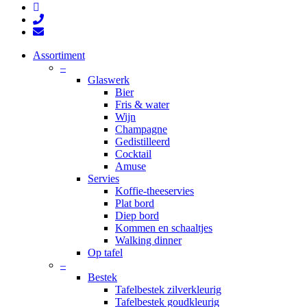
instagram
phone
email
Close
Assortiment
Menu
–
Glaswerk
Bier
Fris & water
Wijn
Champagne
Gedistilleerd
Cocktail
Amuse
Servies
Koffie-theeservies
Plat bord
Diep bord
Kommen en schaaltjes
Walking dinner
Op tafel
–
Bestek
Tafelbestek zilverkleurig
Tafelbestek goudkleurig