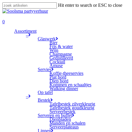
Skip
Hit enter to search or ESC to close
to
Close
main
Search
search
content
0
Menu
Assortiment
–
Glaswerk
Bier
Fris & water
Wijn
Champagne
Gedistilleerd
Cocktail
Amuse
Servies
Koffie-theeservies
Plat bord
Diep bord
Kommen en schaaltjes
Walking dinner
Op tafel
–
Bestek
Tafelbestek zilverkleurig
Tafelbestek goudkleurig
Serveerbestek
Serveren en buffet
Dienbladen
Manden en schalen
Serveerplateaus
Linnen