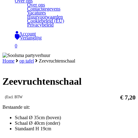
Over ons
Over ons
Contactgegevens
Vacatures
Huurvoorwaarden
Cookiebeleid (EU)
Privacybeleid
Account
Verlanglijst
search
0
Close
Home
op tafel
Zeevruchtenschaal
Cart
Zeevruchtenschaal
€
7,20
(Excl. BTW
Bestaande uit:
Schaal Ø 35cm (boven)
Schaal Ø 40cm (onder)
Standaard H 19cm