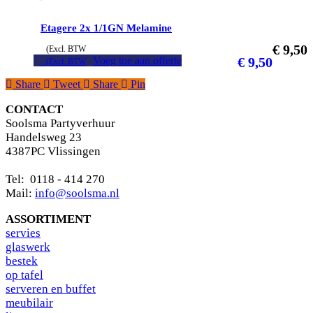
Etagere 2x 1/1GN Melamine
€
9,50
(Excl. BTW
Voeg toe aan offerte
€
9,50
(Excl. BTW
Share
Tweet
Share
Pin
CONTACT
Soolsma Partyverhuur
Handelsweg 23
4387PC Vlissingen
Tel: 0118 - 414 270
Mail:
info@soolsma.nl
ASSORTIMENT
s
ervies
glaswerk
bestek
op tafel
serveren en buffet
meubilair