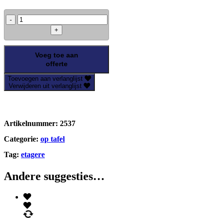
Zeevruchtenschaal
aantal
Voeg toe aan
offerte
Toevoegen aan verlanglijst
Verwijderen uit verlanglijst
Artikelnummer:
2537
Categorie:
op tafel
Tag:
etagere
Andere suggesties…