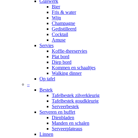
Glaswerk
Bier
Fris & water
Wijn
Champagne
Gedistilleerd
Cocktail
Amuse
Servies
Koffie-theeservies
Plat bord
Diep bord
Kommen en schaaltjes
Walking dinner
Op tafel
–
Bestek
Tafelbestek zilverkleurig
Tafelbestek goudkleurig
Serveerbestek
Serveren en buffet
Dienbladen
Manden en schalen
Serveerplateaus
Linnen