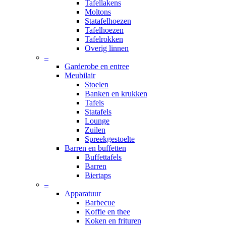
Tafellakens
Moltons
Statafelhoezen
Tafelhoezen
Tafelrokken
Overig linnen
–
Garderobe en entree
Meubilair
Stoelen
Banken en krukken
Tafels
Statafels
Lounge
Zuilen
Spreekgestoelte
Barren en buffetten
Buffettafels
Barren
Biertaps
–
Apparatuur
Barbecue
Koffie en thee
Koken en frituren