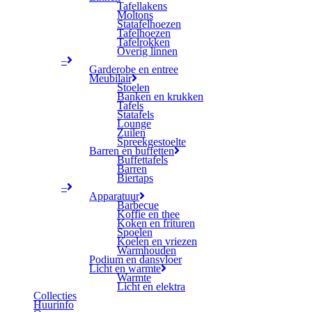
Tafellakens
Moltons
Statafelhoezen
Tafelhoezen
Tafelrokken
Overig linnen
–
Garderobe en entree
Meubilair
Stoelen
Banken en krukken
Tafels
Statafels
Lounge
Zuilen
Spreekgestoelte
Barren en buffetten
Buffettafels
Barren
Biertaps
–
Apparatuur
Barbecue
Koffie en thee
Koken en frituren
Spoelen
Koelen en vriezen
Warmhouden
Podium en dansvloer
Licht en warmte
Warmte
Licht en elektra
Collecties
Huurinfo