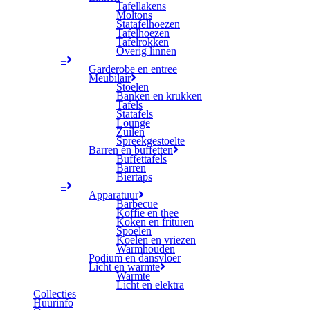
Tafellakens
Moltons
Statafelhoezen
Tafelhoezen
Tafelrokken
Overig linnen
–
Garderobe en entree
Meubilair
Stoelen
Banken en krukken
Tafels
Statafels
Lounge
Zuilen
Spreekgestoelte
Barren en buffetten
Buffettafels
Barren
Biertaps
–
Apparatuur
Barbecue
Koffie en thee
Koken en frituren
Spoelen
Koelen en vriezen
Warmhouden
Podium en dansvloer
Licht en warmte
Warmte
Licht en elektra
Collecties
Huurinfo