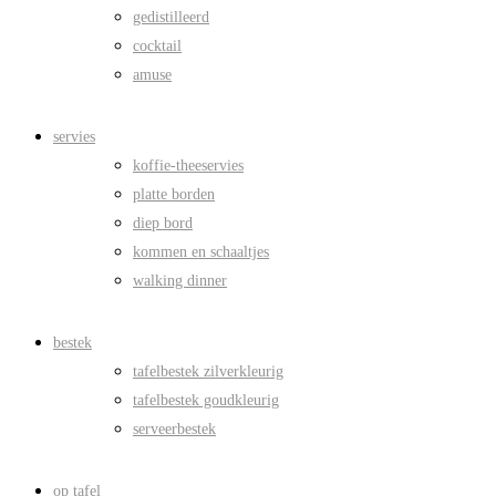
gedistilleerd
cocktail
amuse
servies
koffie-theeservies
platte borden
diep bord
kommen en schaaltjes
walking dinner
bestek
tafelbestek zilverkleurig
tafelbestek goudkleurig
serveerbestek
op tafel