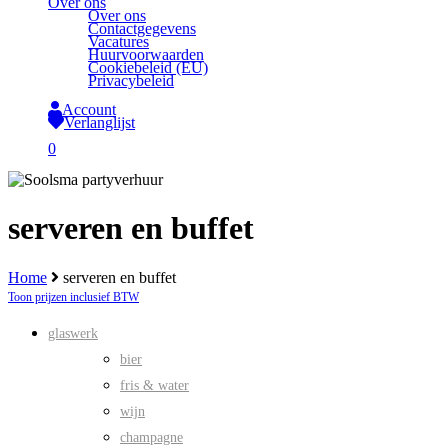
Over ons
Over ons
Contactgegevens
Vacatures
Huurvoorwaarden
Cookiebeleid (EU)
Privacybeleid
Account
Verlanglijst
search
0
Close
Cart
serveren en buffet
Home
serveren en buffet
Toon prijzen inclusief BTW
glaswerk
bier
fris & water
wijn
champagne