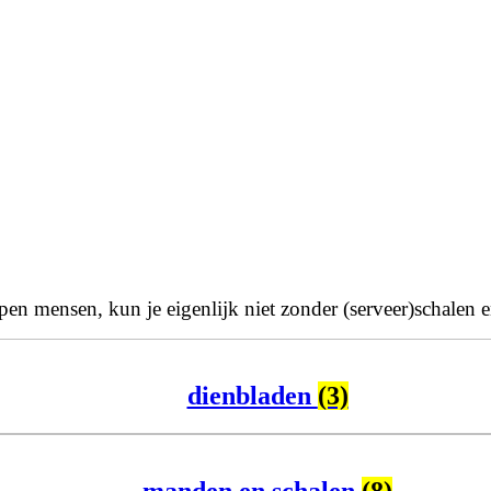
epen mensen, kun je eigenlijk niet zonder (serveer)schalen 
dienbladen
(3)
manden en schalen
(8)