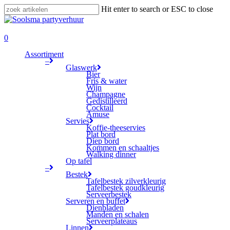
Skip
Hit enter to search or ESC to close
to
Close
main
Search
search
content
0
Menu
Assortiment
–
Glaswerk
Bier
Fris & water
Wijn
Champagne
Gedistilleerd
Cocktail
Amuse
Servies
Koffie-theeservies
Plat bord
Diep bord
Kommen en schaaltjes
Walking dinner
Op tafel
–
Bestek
Tafelbestek zilverkleurig
Tafelbestek goudkleurig
Serveerbestek
Serveren en buffet
Dienbladen
Manden en schalen
Serveerplateaus
Linnen