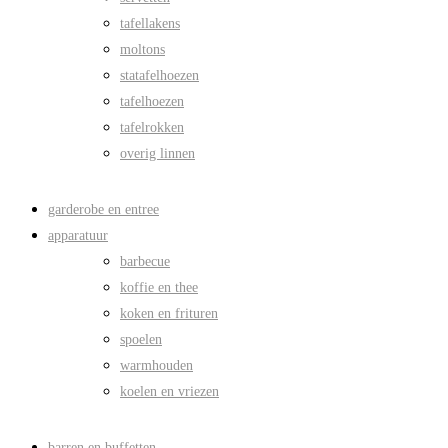
tafellakens
moltons
statafelhoezen
tafelhoezen
tafelrokken
overig linnen
garderobe en entree
apparatuur
barbecue
koffie en thee
koken en frituren
spoelen
warmhouden
koelen en vriezen
barren en buffetten