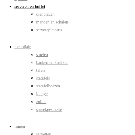
serveren en buffet
dienbladen
manden en schalen
serveerplateaus
meubilair
stoelen
banken en krukken
tafels
statafels
statafelhoezen
lounge
zuilen
spreekgestoelte
linnen
servetten