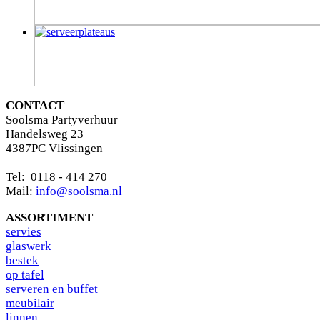
CONTACT
Soolsma Partyverhuur
Handelsweg 23
4387PC Vlissingen
Tel: 0118 - 414 270
Mail:
info@soolsma.nl
ASSORTIMENT
s
ervies
glaswerk
bestek
op tafel
serveren en buffet
meubilair
linnen