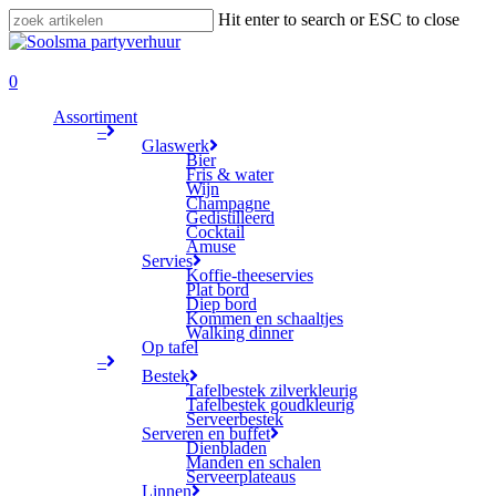
Skip
Hit enter to search or ESC to close
to
Close
main
Search
search
content
0
Menu
Assortiment
–
Glaswerk
Bier
Fris & water
Wijn
Champagne
Gedistilleerd
Cocktail
Amuse
Servies
Koffie-theeservies
Plat bord
Diep bord
Kommen en schaaltjes
Walking dinner
Op tafel
–
Bestek
Tafelbestek zilverkleurig
Tafelbestek goudkleurig
Serveerbestek
Serveren en buffet
Dienbladen
Manden en schalen
Serveerplateaus
Linnen