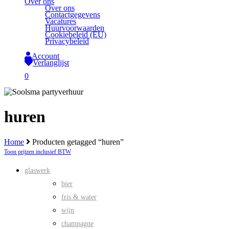
Over ons
Over ons
Contactgegevens
Vacatures
Huurvoorwaarden
Cookiebeleid (EU)
Privacybeleid
Account
Verlanglijst
search
0
Close
Cart
huren
Home
Producten getagged “huren”
Toon prijzen inclusief BTW
glaswerk
bier
fris & water
wijn
champagne