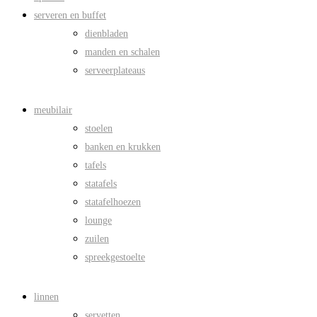
serveren en buffet
dienbladen
manden en schalen
serveerplateaus
meubilair
stoelen
banken en krukken
tafels
statafels
statafelhoezen
lounge
zuilen
spreekgestoelte
linnen
servetten