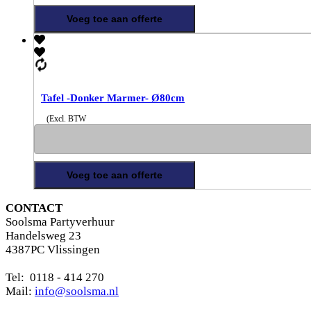
Voeg toe aan offerte
Tafel -Donker Marmer- Ø80cm
(Excl. BTW
Voeg toe aan offerte
CONTACT
Soolsma Partyverhuur
Handelsweg 23
4387PC Vlissingen
Tel: 0118 - 414 270
Mail:
info@soolsma.nl