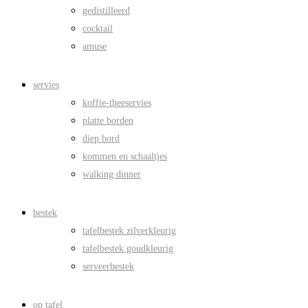
gedistilleerd
cocktail
amuse
servies
koffie-theeservies
platte borden
diep bord
kommen en schaaltjes
walking dinner
bestek
tafelbestek zilverkleurig
tafelbestek goudkleurig
serveerbestek
op tafel