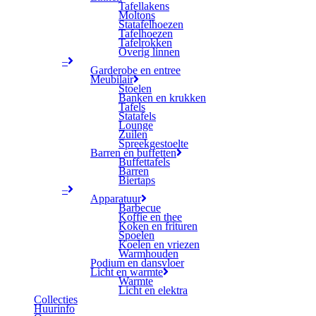
Tafellakens
Moltons
Statafelhoezen
Tafelhoezen
Tafelrokken
Overig linnen
–
Garderobe en entree
Meubilair
Stoelen
Banken en krukken
Tafels
Statafels
Lounge
Zuilen
Spreekgestoelte
Barren en buffetten
Buffettafels
Barren
Biertaps
–
Apparatuur
Barbecue
Koffie en thee
Koken en frituren
Spoelen
Koelen en vriezen
Warmhouden
Podium en dansvloer
Licht en warmte
Warmte
Licht en elektra
Collecties
Huurinfo