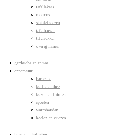
tafellakens
moltons
statafelhoezen
tafelhoezen
tafelrokken
overig linnen
garderobe en entree
apparatuur
barbecue
koffie en thee
koken en frituren
spoelen
warmhouden
koelen en vriezen
barren en buffetten