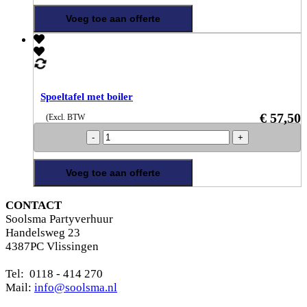
met
boiler
Voeg toe aan offerte
aantal
Spoeltafel met boiler
€
57,50
(Excl. BTW
Spoeltafel
met
boiler
aantal
Voeg toe aan offerte
CONTACT
Soolsma Partyverhuur
Handelsweg 23
4387PC Vlissingen
Tel: 0118 - 414 270
Mail:
info@soolsma.nl