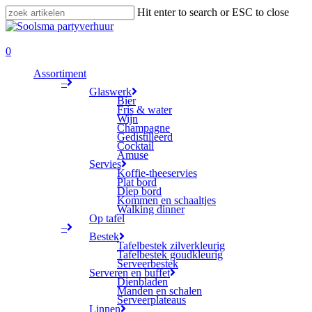
Skip
Hit enter to search or ESC to close
to
Close
main
Search
search
content
0
Menu
Assortiment
–
Glaswerk
Bier
Fris & water
Wijn
Champagne
Gedistilleerd
Cocktail
Amuse
Servies
Koffie-theeservies
Plat bord
Diep bord
Kommen en schaaltjes
Walking dinner
Op tafel
–
Bestek
Tafelbestek zilverkleurig
Tafelbestek goudkleurig
Serveerbestek
Serveren en buffet
Dienbladen
Manden en schalen
Serveerplateaus
Linnen