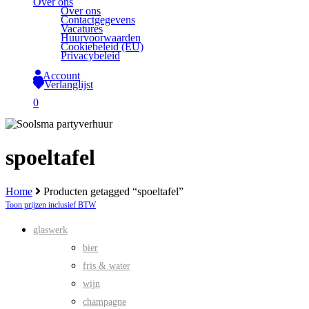
Over ons
Over ons
Contactgegevens
Vacatures
Huurvoorwaarden
Cookiebeleid (EU)
Privacybeleid
Account
Verlanglijst
search
0
Close
Cart
spoeltafel
Home
Producten getagged “spoeltafel”
Toon prijzen inclusief BTW
glaswerk
bier
fris & water
wijn
champagne