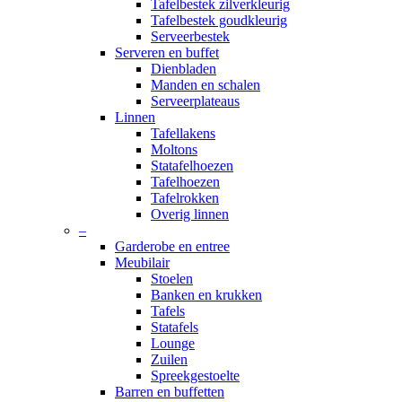
Tafelbestek zilverkleurig
Tafelbestek goudkleurig
Serveerbestek
Serveren en buffet
Dienbladen
Manden en schalen
Serveerplateaus
Linnen
Tafellakens
Moltons
Statafelhoezen
Tafelhoezen
Tafelrokken
Overig linnen
–
Garderobe en entree
Meubilair
Stoelen
Banken en krukken
Tafels
Statafels
Lounge
Zuilen
Spreekgestoelte
Barren en buffetten