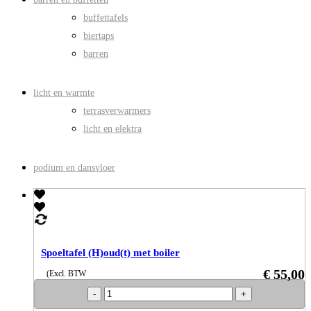
buffettafels
biertaps
barren
licht en warmte
terrasverwarmers
licht en elektra
podium en dansvloer
Spoeltafel (H)oud(t) met boiler
€
55,00
(Excl. BTW
Spoeltafel
(H)oud(t)