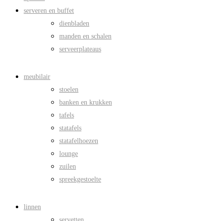
serveren en buffet
dienbladen
manden en schalen
serveerplateaus
meubilair
stoelen
banken en krukken
tafels
statafels
statafelhoezen
lounge
zuilen
spreekgestoelte
linnen
servetten