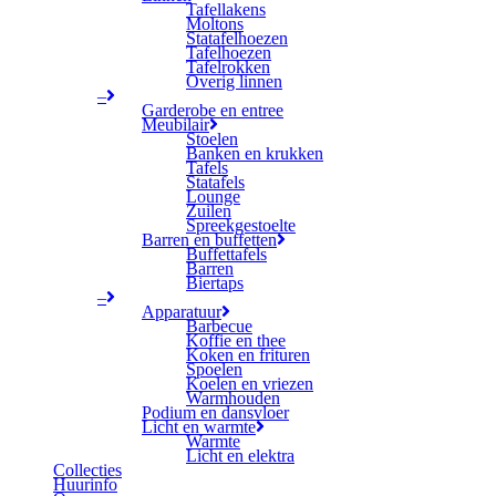
Tafellakens
Moltons
Statafelhoezen
Tafelhoezen
Tafelrokken
Overig linnen
–
Garderobe en entree
Meubilair
Stoelen
Banken en krukken
Tafels
Statafels
Lounge
Zuilen
Spreekgestoelte
Barren en buffetten
Buffettafels
Barren
Biertaps
–
Apparatuur
Barbecue
Koffie en thee
Koken en frituren
Spoelen
Koelen en vriezen
Warmhouden
Podium en dansvloer
Licht en warmte
Warmte
Licht en elektra
Collecties
Huurinfo