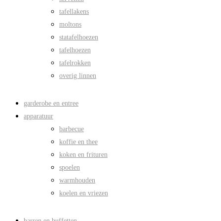
tafellakens
moltons
statafelhoezen
tafelhoezen
tafelrokken
overig linnen
garderobe en entree
apparatuur
barbecue
koffie en thee
koken en frituren
spoelen
warmhouden
koelen en vriezen
barren en buffetten