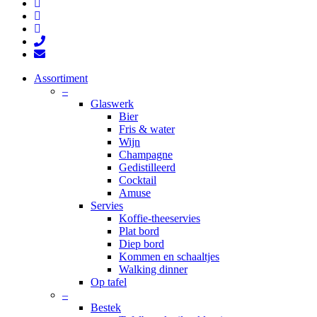
facebook
pinterest
instagram
phone
email
Close
Assortiment
Menu
–
Glaswerk
Bier
Fris & water
Wijn
Champagne
Gedistilleerd
Cocktail
Amuse
Servies
Koffie-theeservies
Plat bord
Diep bord
Kommen en schaaltjes
Walking dinner
Op tafel
–
Bestek