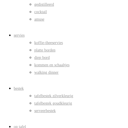
gedistilleerd
cocktail
amuse
servies
koffie-theeservies
platte borden
diep bord
kommen en schaaltjes
walking dinner
bestek
tafelbestek zilverkleurig
tafelbestek goudkleurig
serveerbestek
op tafel