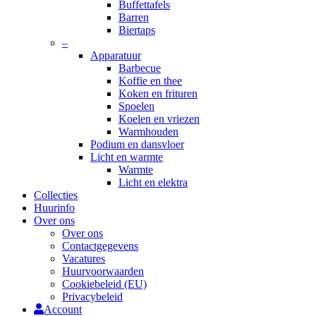
Buffettafels
Barren
Biertaps
–
Apparatuur
Barbecue
Koffie en thee
Koken en frituren
Spoelen
Koelen en vriezen
Warmhouden
Podium en dansvloer
Licht en warmte
Warmte
Licht en elektra
Collecties
Huurinfo
Over ons
Over ons
Contactgegevens
Vacatures
Huurvoorwaarden
Cookiebeleid (EU)
Privacybeleid
Account