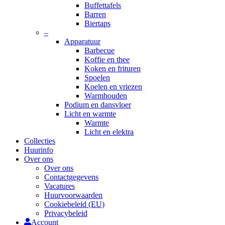
Buffettafels
Barren
Biertaps
–
Apparatuur
Barbecue
Koffie en thee
Koken en frituren
Spoelen
Koelen en vriezen
Warmhouden
Podium en dansvloer
Licht en warmte
Warmte
Licht en elektra
Collecties
Huurinfo
Over ons
Over ons
Contactgegevens
Vacatures
Huurvoorwaarden
Cookiebeleid (EU)
Privacybeleid
Account