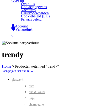
Over ons
Over ons
Contactgegevens
Vacatures
Huurvoorwaarden
Cookiebeleid (EU)
Privacybeleid
Account
Verlanglijst
search
0
Close
Cart
trendy
Home
Producten getagged “trendy”
Toon prijzen inclusief BTW
glaswerk
bier
fris & water
wijn
champagne