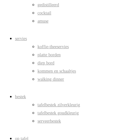
gedistilleerd
cocktail
amuse
servies
koffie-theeservies
platte borden
diep bord
kommen en schaaltjes
walking dinner
bestek
tafelbestek zilverkleurig
tafelbestek goudkleurig
serveerbestek
op tafel