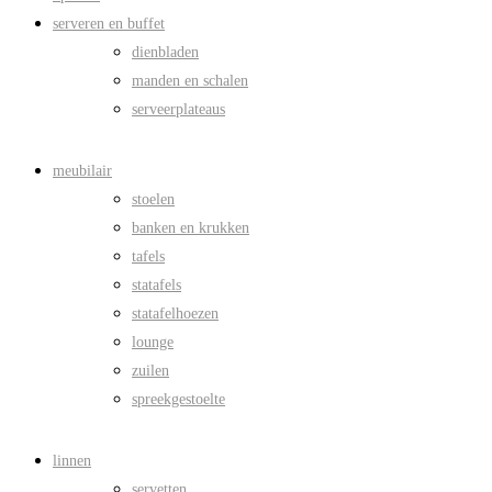
serveren en buffet
dienbladen
manden en schalen
serveerplateaus
meubilair
stoelen
banken en krukken
tafels
statafels
statafelhoezen
lounge
zuilen
spreekgestoelte
linnen
servetten