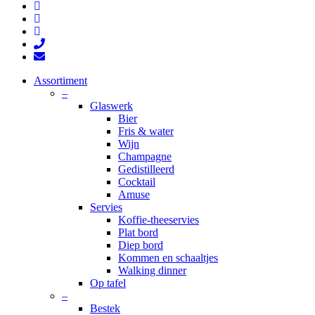
facebook
pinterest
instagram
phone
email
Close
Assortiment
Menu
–
Glaswerk
Bier
Fris & water
Wijn
Champagne
Gedistilleerd
Cocktail
Amuse
Servies
Koffie-theeservies
Plat bord
Diep bord
Kommen en schaaltjes
Walking dinner
Op tafel
–
Bestek