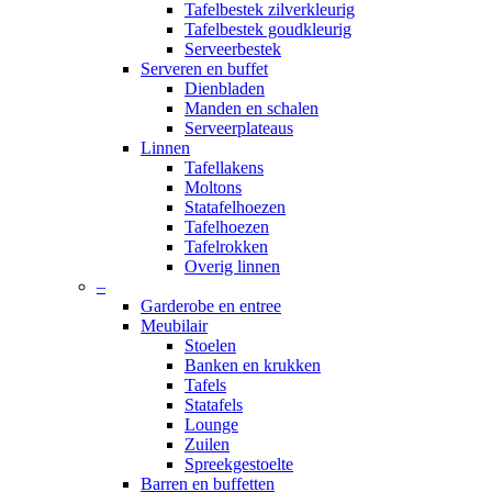
Tafelbestek zilverkleurig
Tafelbestek goudkleurig
Serveerbestek
Serveren en buffet
Dienbladen
Manden en schalen
Serveerplateaus
Linnen
Tafellakens
Moltons
Statafelhoezen
Tafelhoezen
Tafelrokken
Overig linnen
–
Garderobe en entree
Meubilair
Stoelen
Banken en krukken
Tafels
Statafels
Lounge
Zuilen
Spreekgestoelte
Barren en buffetten