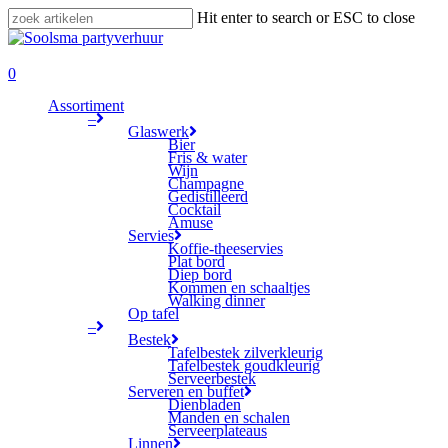
Skip
Hit enter to search or ESC to close
to
Close
main
Search
search
content
0
Menu
Assortiment
–
Glaswerk
Bier
Fris & water
Wijn
Champagne
Gedistilleerd
Cocktail
Amuse
Servies
Koffie-theeservies
Plat bord
Diep bord
Kommen en schaaltjes
Walking dinner
Op tafel
–
Bestek
Tafelbestek zilverkleurig
Tafelbestek goudkleurig
Serveerbestek
Serveren en buffet
Dienbladen
Manden en schalen
Serveerplateaus
Linnen