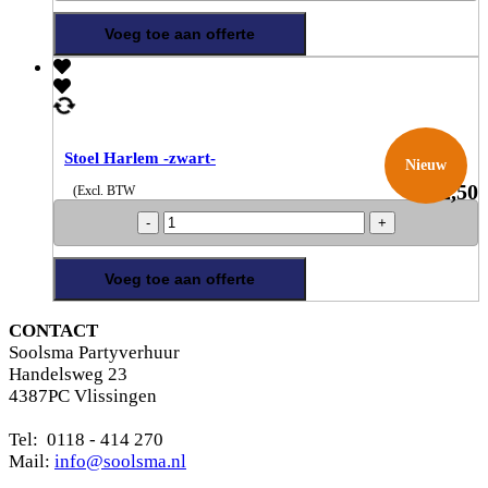
-
zand-
Voeg toe aan offerte
aantal
Stoel Harlem -zwart-
Nieuw
€
2,50
(Excl. BTW
Stoel
Harlem
-
zwart-
Voeg toe aan offerte
aantal
CONTACT
Soolsma Partyverhuur
Handelsweg 23
4387PC Vlissingen
Tel: 0118 - 414 270
Mail:
info@soolsma.nl