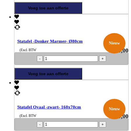
-
velvet-
Voeg toe aan offerte
aantal
Statafel -Donker Marmer- Ø80cm
Nieuw
€
25,00
(Excl. BTW
Statafel
-
Donker
Marmer-
Voeg toe aan offerte
Ø80cm
aantal
Statafel Ovaal -zwart- 160x70cm
Nieuw
€
35,00
(Excl. BTW
Statafel
Ovaal