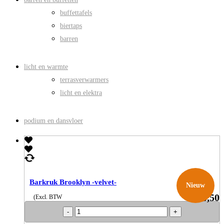
buffettafels
biertaps
barren
licht en warmte
terrasverwarmers
licht en elektra
podium en dansvloer
Barkruk Brooklyn -velvet-
Nieuw
€
6,50
(Excl. BTW
Barkruk
Brooklyn