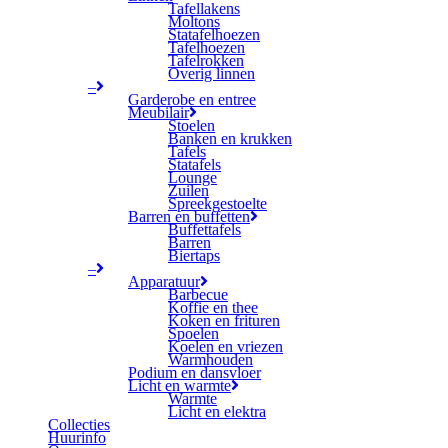
Tafellakens
Moltons
Statafelhoezen
Tafelhoezen
Tafelrokken
Overig linnen
–
Garderobe en entree
Meubilair
Stoelen
Banken en krukken
Tafels
Statafels
Lounge
Zuilen
Spreekgestoelte
Barren en buffetten
Buffettafels
Barren
Biertaps
–
Apparatuur
Barbecue
Koffie en thee
Koken en frituren
Spoelen
Koelen en vriezen
Warmhouden
Podium en dansvloer
Licht en warmte
Warmte
Licht en elektra
Collecties
Huurinfo