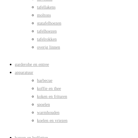
tafellakens
moltons
statafelhoezen
tafelhoezen
tafelrokken
overig linnen
garderobe en entree
apparatuur
barbecue
koffie en thee
koken en frituren
spoelen
warmhouden
koelen en vriezen
barren en buffetten