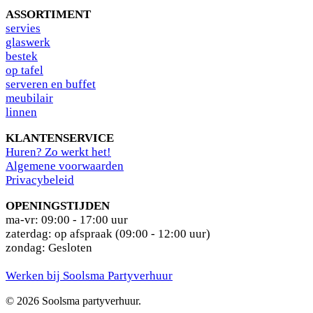
ASSORTIMENT
s
ervies
glaswerk
bestek
op tafel
serveren en buffet
meubilair
linnen
KLANTENSERVICE
Huren? Zo werkt het!
Algemene voorwaarden
Privacybeleid
OPENINGSTIJDEN
ma-vr: 09:00 - 17:00 uur
zaterdag: op afspraak (09:00 - 12:00 uur)
zondag: Gesloten
Werken bij Soolsma Partyverhuur
© 2026 Soolsma partyverhuur.