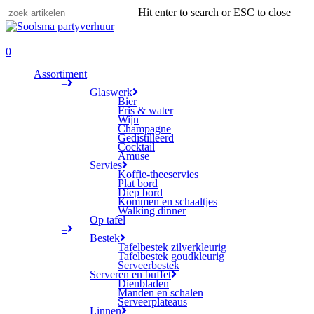
Skip
Hit enter to search or ESC to close
to
Close
main
Search
search
content
0
Menu
Assortiment
–
Glaswerk
Bier
Fris & water
Wijn
Champagne
Gedistilleerd
Cocktail
Amuse
Servies
Koffie-theeservies
Plat bord
Diep bord
Kommen en schaaltjes
Walking dinner
Op tafel
–
Bestek
Tafelbestek zilverkleurig
Tafelbestek goudkleurig
Serveerbestek
Serveren en buffet
Dienbladen
Manden en schalen
Serveerplateaus
Linnen