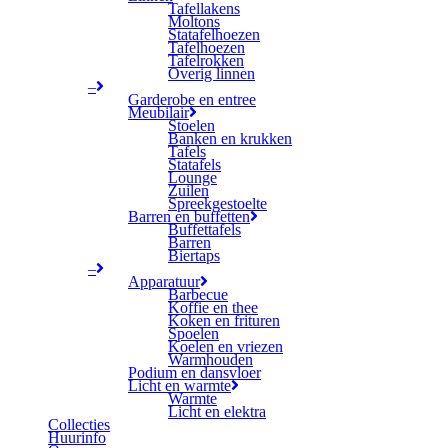
Tafellakens
Moltons
Statafelhoezen
Tafelhoezen
Tafelrokken
Overig linnen
–
Garderobe en entree
Meubilair
Stoelen
Banken en krukken
Tafels
Statafels
Lounge
Zuilen
Spreekgestoelte
Barren en buffetten
Buffettafels
Barren
Biertaps
–
Apparatuur
Barbecue
Koffie en thee
Koken en frituren
Spoelen
Koelen en vriezen
Warmhouden
Podium en dansvloer
Licht en warmte
Warmte
Licht en elektra
Collecties
Huurinfo