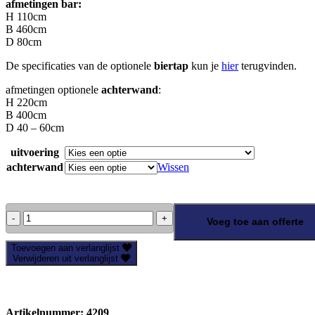
afmetingen bar:
H 110cm
B 460cm
D 80cm
De specificaties van de optionele
biertap
kun je
hier
terugvinden.
afmetingen optionele
achterwand
:
H 220cm
B 400cm
D 40 – 60cm
uitvoering
achterwand
Wissen
Bar
Voeg toe aan offerte
LED
-
Toevoegen aan verlanglijst
wit-
Verwijderen uit verlanglijst
460cm
aantal
Artikelnummer:
4209