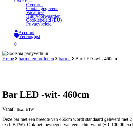
Over ons
Over ons
Contactgegevens
Vacatures
Huurvoorwaarden
Cookiebeleid (EU)
Privacybeleid
Account
Verlanglijst
search
0
Close
Home
barren en buffetten
barren
Bar LED -wit- 460cm
Cart
Bar LED -wit- 460cm
Vanaf
(Excl. BTW
Deze bar met een breedte van 460cm wordt standaard geleverd met 2 
excl. BTW). Ook het toevoegen van een achterwand (+ € 100,00 excl.