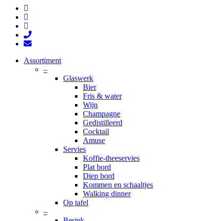
facebook
pinterest
instagram
phone
email
Close
Assortiment
Menu
–
Glaswerk
Bier
Fris & water
Wijn
Champagne
Gedistilleerd
Cocktail
Amuse
Servies
Koffie-theeservies
Plat bord
Diep bord
Kommen en schaaltjes
Walking dinner
Op tafel
–
Bestek