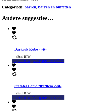
Categorieën:
barren
,
barren en buffetten
Andere suggesties…
Barkruk Kubo -wit-
(Excl. BTW
Voeg toe aan offerte
(Excl. BTW
Statafel Conic 70x70cm -wit-
(Excl. BTW
Voeg toe aan offerte
(Excl. BTW