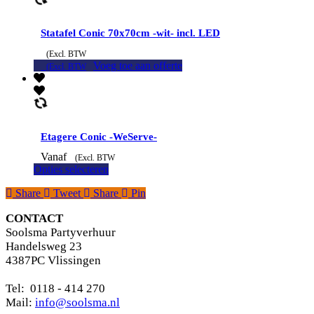
Statafel Conic 70x70cm -wit- incl. LED
(Excl. BTW
Voeg toe aan offerte
(Excl. BTW
Etagere Conic -WeServe-
Vanaf
(Excl. BTW
Opties selecteren
Share
Tweet
Share
Pin
CONTACT
Soolsma Partyverhuur
Handelsweg 23
4387PC Vlissingen
Tel: 0118 - 414 270
Mail:
info@soolsma.nl