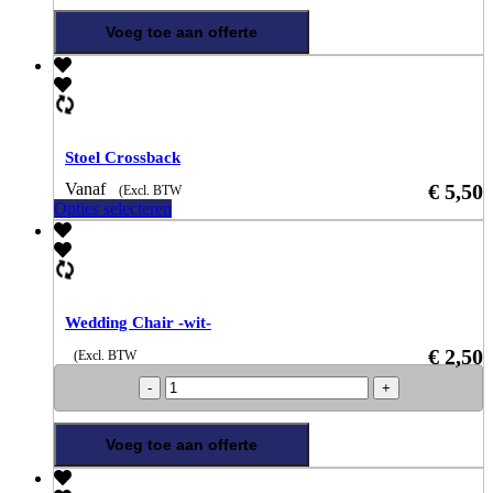
-
zwart-
Voeg toe aan offerte
aantal
Stoel Crossback
Vanaf
€
5,50
(Excl. BTW
Opties selecteren
Wedding Chair -wit-
€
2,50
(Excl. BTW
Wedding
Chair
-
wit-
Voeg toe aan offerte
aantal