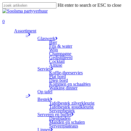
Skip
Hit enter to search or ESC to close
to
Close
main
Search
search
content
0
Menu
Assortiment
–
Glaswerk
Bier
Fris & water
Wijn
Champagne
Gedistilleerd
Cocktail
Amuse
Servies
Koffie-theeservies
Plat bord
Diep bord
Kommen en schaaltjes
Walking dinner
Op tafel
–
Bestek
Tafelbestek zilverkleurig
Tafelbestek goudkleurig
Serveerbestek
Serveren en buffet
Dienbladen
Manden en schalen
Serveerplateaus
Linnen