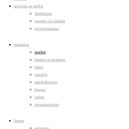
serveren en buffet
dienbladen
manden en schalen
serveerplateaus
meubilair
stoelen
banken en krukken
tafels
statafels
statafelhoezen
lounge
zuilen
spreekgestoelte
linnen
servetten