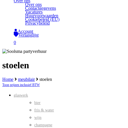
Over ons
Over ons
Contactgegevens
Vacatures
Huurvoorwaarden
Cookiebeleid (EU)
Privacybeleid
Account
Verlanglijst
search
0
Close
Cart
stoelen
Home
meubilair
stoelen
Toon prijzen inclusief BTW
glaswerk
bier
fris & water
wijn
champagne