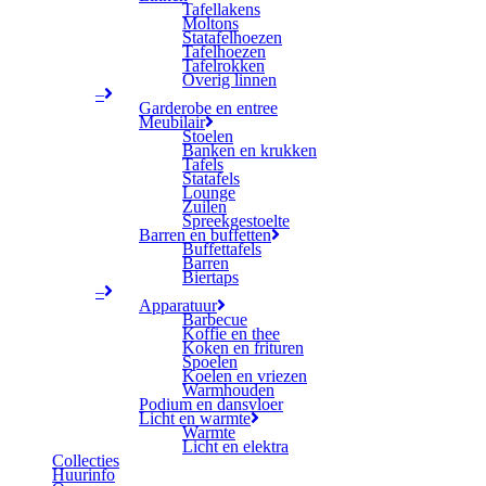
Tafellakens
Moltons
Statafelhoezen
Tafelhoezen
Tafelrokken
Overig linnen
–
Garderobe en entree
Meubilair
Stoelen
Banken en krukken
Tafels
Statafels
Lounge
Zuilen
Spreekgestoelte
Barren en buffetten
Buffettafels
Barren
Biertaps
–
Apparatuur
Barbecue
Koffie en thee
Koken en frituren
Spoelen
Koelen en vriezen
Warmhouden
Podium en dansvloer
Licht en warmte
Warmte
Licht en elektra
Collecties
Huurinfo