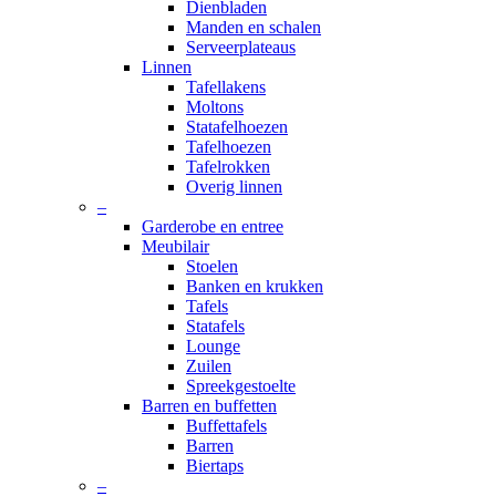
Dienbladen
Manden en schalen
Serveerplateaus
Linnen
Tafellakens
Moltons
Statafelhoezen
Tafelhoezen
Tafelrokken
Overig linnen
–
Garderobe en entree
Meubilair
Stoelen
Banken en krukken
Tafels
Statafels
Lounge
Zuilen
Spreekgestoelte
Barren en buffetten
Buffettafels
Barren
Biertaps
–