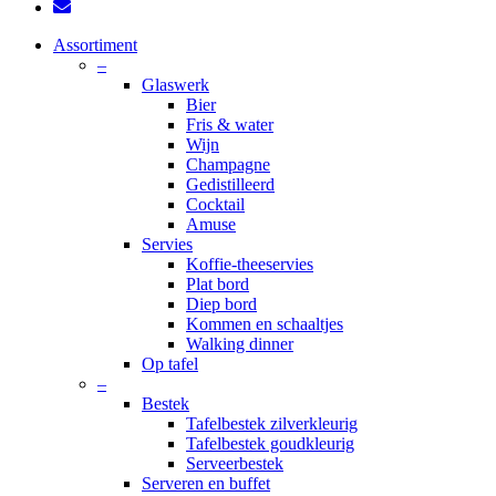
email
Close
Assortiment
Menu
–
Glaswerk
Bier
Fris & water
Wijn
Champagne
Gedistilleerd
Cocktail
Amuse
Servies
Koffie-theeservies
Plat bord
Diep bord
Kommen en schaaltjes
Walking dinner
Op tafel
–
Bestek
Tafelbestek zilverkleurig
Tafelbestek goudkleurig
Serveerbestek
Serveren en buffet