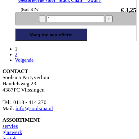
Gestoffeerde stoel “Stack Chair” -zwart-
€
3,25
(Excl. BTW
Gestoffeerde
stoel
“Stack
Chair”
Voeg toe aan offerte
-
zwart-
1
aantal
2
Volgende
CONTACT
Soolsma Partyverhuur
Handelsweg 23
4387PC Vlissingen
Tel: 0118 - 414 270
Mail:
info@soolsma.nl
ASSORTIMENT
s
ervies
glaswerk
bestek