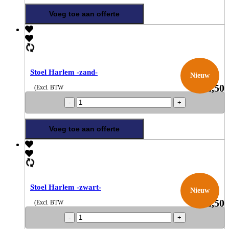
aantal
Voeg toe aan offerte
Stoel Harlem -zand-
Nieuw
€
2,50
(Excl. BTW
Stoel
Harlem
-
zand-
Voeg toe aan offerte
aantal
Stoel Harlem -zwart-
Nieuw
€
2,50
(Excl. BTW
Stoel
Harlem