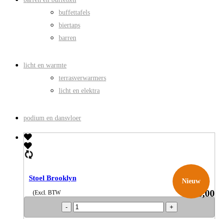
buffettafels
biertaps
barren
licht en warmte
terrasverwarmers
licht en elektra
podium en dansvloer
Stoel Brooklyn
Nieuw
€
5,00
(Excl. BTW
Stoel
Brooklyn