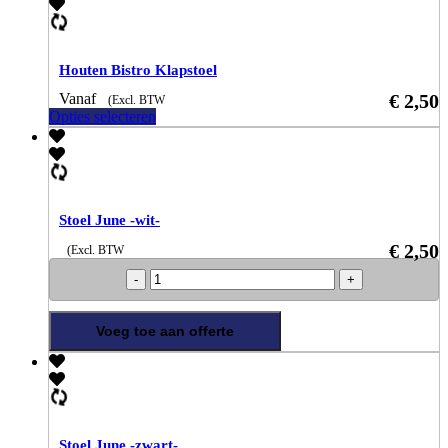
Houten Bistro Klapstoel
Vanaf
€
2,50
(Excl. BTW
Opties selecteren
Stoel June -wit-
€
2,50
(Excl. BTW
Stoel
June
-
wit-
Voeg toe aan offerte
aantal
Stoel June -zwart-