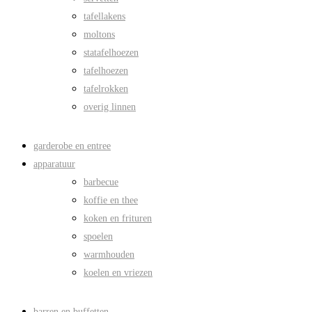
tafellakens
moltons
statafelhoezen
tafelhoezen
tafelrokken
overig linnen
garderobe en entree
apparatuur
barbecue
koffie en thee
koken en frituren
spoelen
warmhouden
koelen en vriezen
barren en buffetten