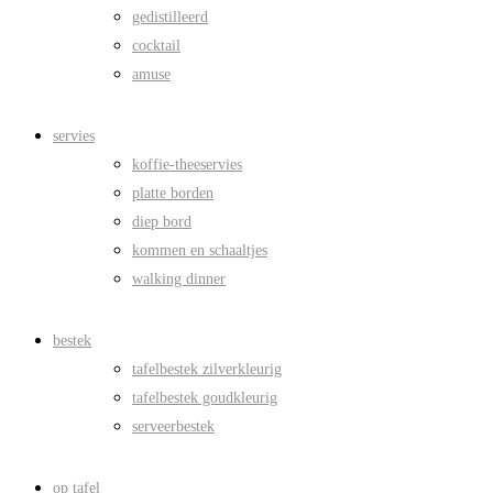
gedistilleerd
cocktail
amuse
servies
koffie-theeservies
platte borden
diep bord
kommen en schaaltjes
walking dinner
bestek
tafelbestek zilverkleurig
tafelbestek goudkleurig
serveerbestek
op tafel